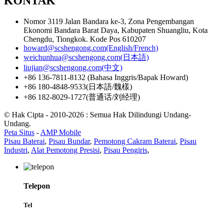
KONTAK
Nomor 3119 Jalan Bandara ke-3, Zona Pengembangan
Ekonomi Bandara Barat Daya, Kabupaten Shuangliu, Kota
Chengdu, Tiongkok. Kode Pos 610207
howard@scshengong.com(English/French)
weichunhua@scshengong.com(日本語)
liujian@scshengong.com(中文)
+86 136-7811-8132 (Bahasa Inggris/Bapak Howard)
+86 180-4848-9533(日本語/魏樣)
+86 182-8029-1727(普通话/刘经理)
© Hak Cipta - 2010-2026 : Semua Hak Dilindungi Undang-
Undang.
Peta Situs
-
AMP Mobile
Pisau Baterai
,
Pisau Bundar
,
Pemotong Cakram Baterai
,
Pisau
Industri
,
Alat Pemotong Presisi
,
Pisau Pengiris
,
Telepon
Tel