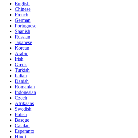
English
Chinese
French
German
Portuguese
Spanish
Russian
Japanese
Korean
Arabic
Irish
Greek
Turkish
Italian
Danish
Romanian
Indonesian
Czech
Afrikaans
Swedish
Polish
Basque
Catalan
Esperanto
Hindi