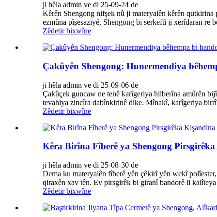
ji hêla admin ve di 25-09-24 de
Kêrên Shengong nifşek nû ji materyalên kêrên qutkirina p
ezmûna pîşesaziyê, Shengong bi serkeftî ji xerîdaran re bêt
Zêdetir bixwîne
Çakûyên Shengong: Hunermendiya bêhempa b
ji hêla admin ve di 25-09-06 de
Çakûçek guncaw ne tenê karîgeriya hilberîna amûrên bijîş
tevahiya zincîra dabînkirinê dike. Mînakî, karîgeriya birrîn
Zêdetir bixwîne
Kêra Birîna Fîberê ya Shengong Pirsgirêka
ji hêla admin ve di 25-08-30 de
Dema ku materyalên fîberê yên çêkirî yên wekî polîester, n
qiraxên xav tên. Ev pirsgirêk bi giranî bandorê li kalîteya 
Zêdetir bixwîne