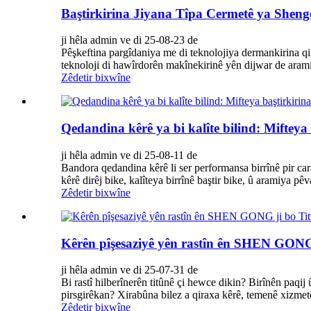
Baştirkirina Jiyana Tîpa Cermetê ya Sheng
ji hêla admin ve di 25-08-23 de
Pêşkeftina pargîdaniya me di teknolojiya dermankirina q
teknoloji di hawîrdorên makînekirinê yên dijwar de arami
Zêdetir bixwîne
Qedandina kêrê ya bi kalîte bilind: Mifteya
ji hêla admin ve di 25-08-11 de
Bandora qedandina kêrê li ser performansa birrînê pir car
kêrê dirêj bike, kalîteya birrînê baştir bike, û aramiya pêv
Zêdetir bixwîne
Kêrên pîşesaziyê yên rastîn ên SHEN GONG 
ji hêla admin ve di 25-07-31 de
Bi rastî hilberînerên titûnê çi hewce dikin? Birînên paq
pirsgirêkan? Xirabûna bilez a qiraxa kêrê, temenê xizmetê
Zêdetir bixwîne