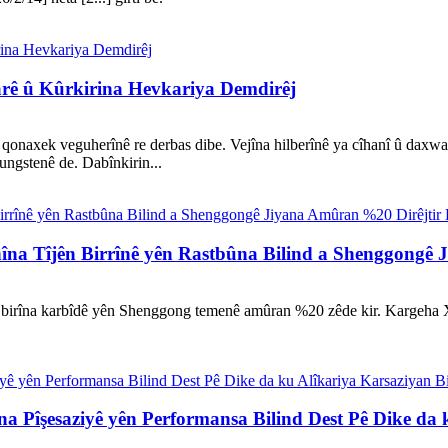
arê û Kûrkirina Hevkariya Demdirêj
qonaxek veguherînê re derbas dibe. Vejîna hilberînê ya cîhanî û daxwa
ungstenê de. Dabînkirin...
îna Tîjên Birrînê yên Rastbûna Bilind a Shenggongê 
n birîna karbîdê yên Shenggong temenê amûran %20 zêde kir. Kargeha X
 Pîşesaziyê yên Performansa Bilind Dest Pê Dike da 