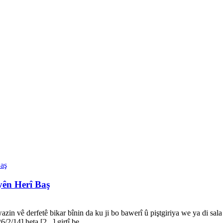
yên Herî Baş
in vê derfetê bikar bînin da ku ji bo bawerî û piştgiriya we ya di sala
/2/14] heta [2...] girtî be.