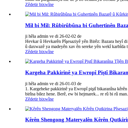
Zêdetir bixwîne
Mil bi Mil: Rûbirûbûna bi Guhertinên Baz
ji hêla admin ve di 26-02-02 de
Hevkar û Hevkarên Pîşesaziyê yên Birêz: Bazara heyî di 
û daxwazê ​​​​ya madeyên xav ên sereke yên wekî karbîda t
Zêdetir bixwîne
Kargeha Pakkirinê ya Ewropî Piştî Bikaran
ji hêla admin ve di 26-01-03 de
1. Kargeheke pakkirinê ya Ewropî piştî bikaranîna kêrê
birîna bilez hene. Berê, ew bi hejmarek... re rû bi rû man.
Zêdetir bixwîne
Kêrên Shengong Materyalên Kêrên Qutkirina