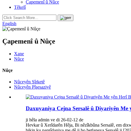
Çapemenî û Nûçe
Têkelî
English
Çapemenî û Nûçe
Xane
Nûçe
Nûçe
Nûçeyên Şîrketê
Nûçeyên Pîşesaziyê
Daxuyaniya Cejna Sersalê û Diyariyên Me 
ji hêla admin ve di 26-02-12 de
Hevkar û Xerîdarên Hêja, Bi nêzîkbûna Sersalê, em dixwaz
bikin ku pargîdaniya me dê ji bo betlaneya Sersalê ji [2026