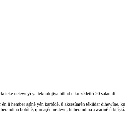
teke neteweyî ya teknolojiya bilind e ku zêdetirî 20 salan di
 ên li hember aşînê yên karbîdê, û aksesûarên têkildar dihewîne, ku
hilberandina bobînê, qumaşên ne-tevn, hilberandina xwarinê û bijîşkî.