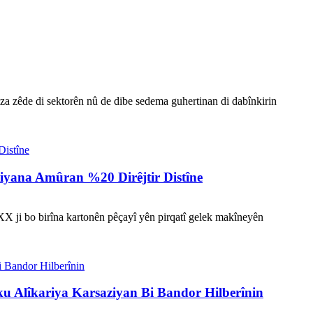
za zêde di sektorên nû de dibe sedema guhertinan di dabînkirin
Jiyana Amûran %20 Dirêjtir Distîne
X ji bo birîna kartonên pêçayî yên pirqatî gelek makîneyên
ku Alîkariya Karsaziyan Bi Bandor Hilberînin