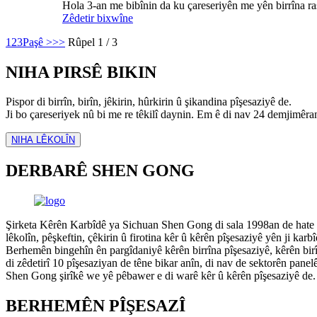
Hola 3-an me bibînin da ku çareseriyên me yên birrîna rast
Zêdetir bixwîne
1
2
3
Paşê >
>>
Rûpel 1 / 3
NIHA PIRSÊ BIKIN
Pispor di birrîn, birîn, jêkirin, hûrkirin û şikandina pîşesaziyê de.
Ji bo çareseriyek nû bi me re têkilî daynin. Em ê di nav 24 demjimêra
NIHA LÊKOLÎN
DERBARÊ SHEN GONG
Şirketa Kêrên Karbîdê ya Sichuan Shen Gong di sala 1998an de hate d
lêkolîn, pêşkeftin, çêkirin û firotina kêr û kêrên pîşesaziyê yên ji karb
Berhemên bingehîn ên pargîdaniyê kêrên birrîna pîşesaziyê, kêrên bir
di zêdetirî 10 pîşesaziyan de têne bikar anîn, di nav de sektorên panel
Shen Gong şirîkê we yê pêbawer e di warê kêr û kêrên pîşesaziyê de.
BERHEMÊN PÎŞESAZÎ