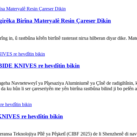
girêka Birîna Materyalê Resin Çareser Dikin
girîng in, û rastbûna kêrên birrînê rasterast nirxa hilberan diyar dike
DE KNIVES re hevdîtin bikin
eha Navneteweyî ya Pîşesaziya Aluminiumê ya Çînê de radigihînin, ku
 ku hûn li ser çareseriyên me yên birrîna rastbûna bilind ji bo pelên a
VES re hevdîtin bikin
ansa Teknolojiya Pîlê ya Pêşketî (CIBF 2025) de li Shenzhenê di navb