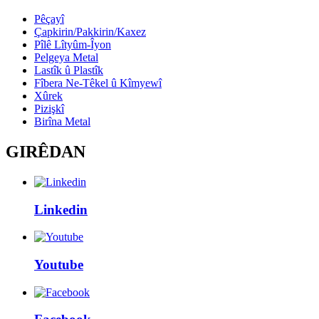
Pêçayî
Çapkirin/Pakkirin/Kaxez
Pîlê Lîtyûm-Îyon
Pelgeya Metal
Lastîk û Plastîk
Fîbera Ne-Têkel û Kîmyewî
Xûrek
Pizişkî
Birîna Metal
GIRÊDAN
Linkedin
Youtube