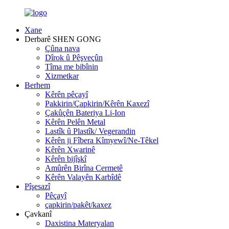
Xane
Derbarê SHEN GONG
Çûna nava
Dîrok û Pêşveçûn
Tîma me bibînin
Xizmetkar
Berhem
Kêrên pêçayî
Pakkirin/Çapkirin/Kêrên Kaxezî
Çakûçên Bateriya Li-Ion
Kêrên Pelên Metal
Lastîk û Plastîk/ Vegerandin
Kêrên ji Fîbera Kîmyewî/Ne-Têkel
Kêrên Xwarinê
Kêrên bijîşkî
Amûrên Birîna Cermetê
Kêrên Valayên Karbîdê
Pîşesazî
Pêçayî
çapkirin/pakêt/kaxez
Çavkanî
Daxistina Materyalan