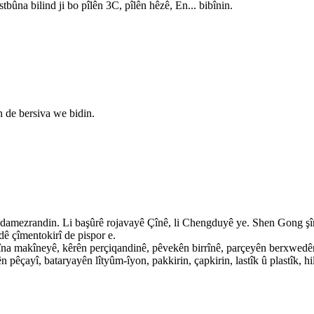
bûna bilind ji bo pîlên 3C, pîlên hêzê, En... bibînin.
n de bersiva we bidin.
amezrandin. Li başûrê rojavayê Çînê, li Chengduyê ye. Shen Gong şîrke
îdê çîmentokirî de pispor e.
îna makîneyê, kêrên perçiqandinê, pêvekên birrînê, parçeyên berxwedêr
ên pêçayî, bataryayên lîtyûm-îyon, pakkirin, çapkirin, lastîk û plastîk, 