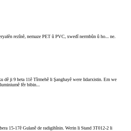
. Materyalên rezînê, nemaze PET û PVC, xwedî nermbûn û ho... ne.
 dê ji 9 heta 11ê Tîrmehê li Şanghayê were lidarxistin. Em we
luminiumê fêr bibin...
era 15-17ê Gulanê de radigihînin. Werin li Stand 3T012-2 li