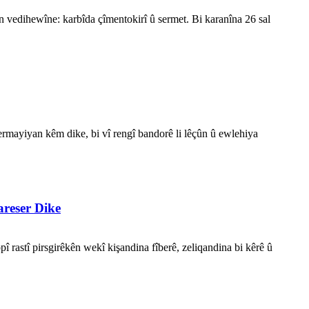
n vedihewîne: karbîda çîmentokirî û sermet. Bi karanîna 26 sal
bermayiyan kêm dike, bi vî rengî bandorê li lêçûn û ewlehiya
areser Dike
î rastî pirsgirêkên wekî kişandina fîberê, zeliqandina bi kêrê û