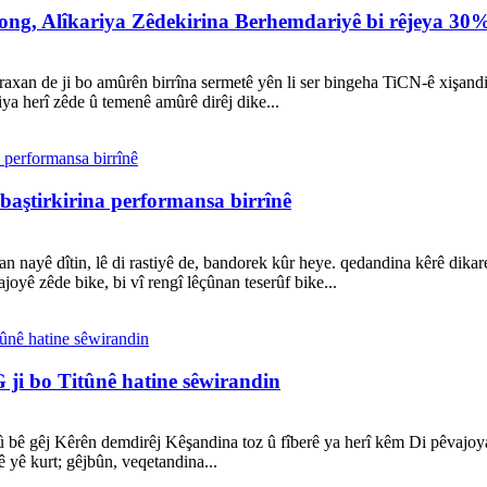
ong, Alîkariya Zêdekirina Berhemdariyê bi rêjeya 30
iraxan de ji bo amûrên birrîna sermetê yên li ser bingeha TiCN-ê xişa
ya herî zêde û temenê amûrê dirêj dike...
 baştirkirina performansa birrînê
an nayê dîtin, lê di rastiyê de, bandorek kûr heye. qedandina kêrê dik
ajoyê zêde bike, bi vî rengî lêçûnan teserûf bike...
ji bo Titûnê hatine sêwirandin
ij û bê gêj Kêrên demdirêj Kêşandina toz û fîberê ya herî kêm Di pêvajo
 yê kurt; gêjbûn, veqetandina...