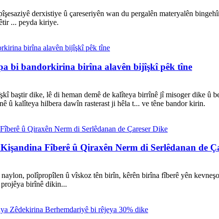
îşesaziyê derxistiye û çareseriyên wan du pergalên materyalên bingehî
ir ... peyda kiriye.
i bandorkirina birîna alavên bijîşkî pêk tîne
kî baştir dike, lê di heman demê de kalîteya birrînê jî misoger dike û 
ê û kalîteya hilbera dawîn rasterast ji hêla t... ve têne bandor kirin.
 Kişandina Fîberê û Qiraxên Nerm di Serlêdanan de Ç
aylon, polîpropîlen û vîskoz tên birîn, kêrên birîna fîberê yên kevneşop
projêya birînê dikin...