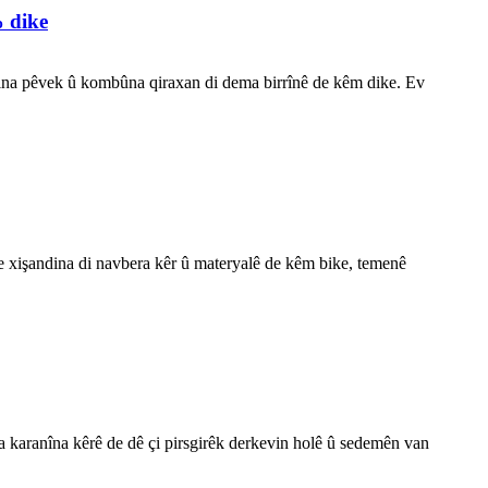
% dike
ndina pêvek û kombûna qiraxan di dema birrînê de kêm dike. Ev
are xişandina di navbera kêr û materyalê de kêm bike, temenê
ya karanîna kêrê de dê çi pirsgirêk derkevin holê û sedemên van