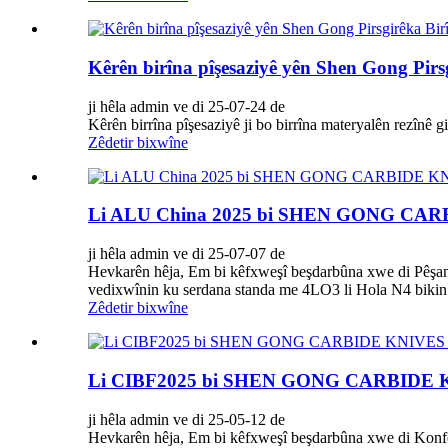
Kêrên birîna pîşesaziyê yên Shen Gong Pirs
ji hêla admin ve di 25-07-24 de
Kêrên birrîna pîşesaziyê ji bo birrîna materyalên rezînê 
Zêdetir bixwîne
Li ALU China 2025 bi SHEN GONG CARBI
ji hêla admin ve di 25-07-07 de
Hevkarên hêja, Em bi kêfxweşî beşdarbûna xwe di Pêşang
vedixwînin ku serdana standa me 4LO3 li Hola N4 bikin da
Zêdetir bixwîne
Li CIBF2025 bi SHEN GONG CARBIDE KNI
ji hêla admin ve di 25-05-12 de
Hevkarên hêja, Em bi kêfxweşî beşdarbûna xwe di Konfer