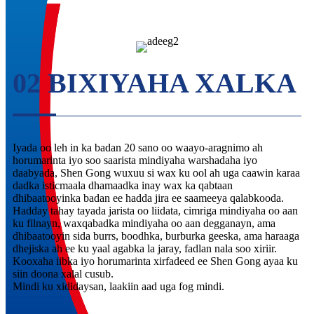
02 BIXIYAHA XALKA
Iyada oo leh in ka badan 20 sano oo waayo-aragnimo ah
horumarinta iyo soo saarista mindiyaha warshadaha iyo
daabyada, Shen Gong wuxuu si wax ku ool ah uga caawin karaa
dadka isticmaala dhamaadka inay wax ka qabtaan
dhibaatooyinka badan ee hadda jira ee saameeya qalabkooda.
Hadday tahay tayada jarista oo liidata, cimriga mindiyaha oo aan
ku filnayn, waxqabadka mindiyaha oo aan degganayn, ama
dhibaatooyin sida burrs, boodhka, burburka geeska, ama haraaga
dhejiska ah ee ku yaal agabka la jaray, fadlan nala soo xiriir.
Kooxaha iibka iyo horumarinta xirfadeed ee Shen Gong ayaa ku
siin doona xalal cusub.
Mindi ku xididaysan, laakiin aad uga fog mindi.