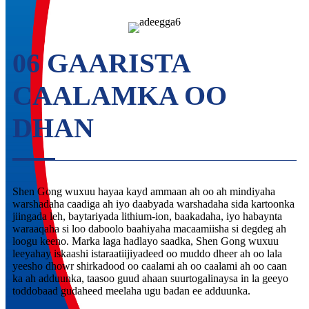
06 GAARISTA
CAALAMKA OO
DHAN
Shen Gong wuxuu hayaa kayd ammaan ah oo ah mindiyaha
warshadaha caadiga ah iyo daabyada warshadaha sida kartoonka
jiingada leh, baytariyada lithium-ion, baakadaha, iyo habaynta
waraaqaha si loo daboolo baahiyaha macaamiisha si degdeg ah
loogu keeno. Marka laga hadlayo saadka, Shen Gong wuxuu
leeyahay iskaashi istaraatiijiyadeed oo muddo dheer ah oo lala
yeesho dhowr shirkadood oo caalami ah oo caalami ah oo caan
ka ah adduunka, taasoo guud ahaan suurtogalinaysa in la geeyo
toddobaad gudaheed meelaha ugu badan ee adduunka.