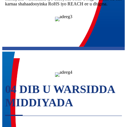
karnaa shahaadooyinka RoHS iyo REACH ee u dhigma.
04 DIB U WARSIDDA
MIDDIYADA