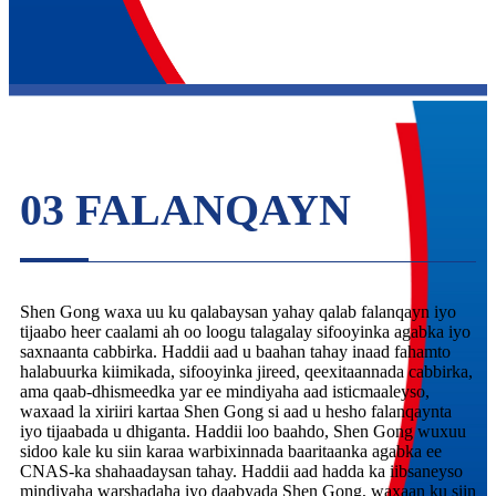
03 FALANQAYN
Shen Gong waxa uu ku qalabaysan yahay qalab falanqayn iyo
tijaabo heer caalami ah oo loogu talagalay sifooyinka agabka iyo
saxnaanta cabbirka. Haddii aad u baahan tahay inaad fahamto
halabuurka kiimikada, sifooyinka jireed, qeexitaannada cabbirka,
ama qaab-dhismeedka yar ee mindiyaha aad isticmaaleyso,
waxaad la xiriiri kartaa Shen Gong si aad u hesho falanqaynta
iyo tijaabada u dhiganta. Haddii loo baahdo, Shen Gong wuxuu
sidoo kale ku siin karaa warbixinnada baaritaanka agabka ee
CNAS-ka shahaadaysan tahay. Haddii aad hadda ka iibsaneyso
mindiyaha warshadaha iyo daabyada Shen Gong, waxaan ku siin