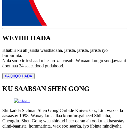
WEYDII HADA
Khabiir ku ah jarista warshadaha, jarista, jarista, jarista iyo
burburinta.
Nala soo xiriir si aad u hesho xal cusub. Waxaan kuugu soo jawaabi
doonnaa 24 saacadood gudahood.
XAQIIQO HADA
KU SAABSAN SHEN GONG
Shirkadda Sichuan Shen Gong Carbide Knives Co., Ltd. waxaa la
aasaasay 1998. Waxay ku taallaa koonfur-galbeed Shiinaha,
Chengdu. Shen Gong waa shirkad heer qaran ah oo ku takhasustay
cilmi-baarista, horumarinta, wax soo saarka, iyo iibinta mindiyaha