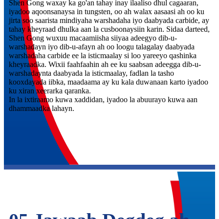
Shen Gong waxay ka go'an tahay inay ilaaliso dhul cagaaran,
iyadoo aqoonsanaysa in tungsten, oo ah walax aasaasi ah oo ku
jirta soo saarista mindiyaha warshadaha iyo daabyada carbide, ay
tahay kheyraad dhulka aan la cusboonaysiin karin. Sidaa darteed,
Shen Gong wuxuu macaamiisha siiyaa adeegyo dib-u-
warshadayn iyo dib-u-afayn ah oo loogu talagalay daabyada
warshadaha carbide ee la isticmaalay si loo yareeyo qashinka
kheyraadka. Wixii faahfaahin ah ee ku saabsan adeegga dib-u-
warshadaynta daabyada la isticmaalay, fadlan la tasho
kooxdayada iibka, maadaama ay ku kala duwanaan karto iyadoo
ku xiran xeerarka qaranka.
In la ixtiraamo kuwa xaddidan, iyadoo la abuurayo kuwa aan
dhammaadka lahayn.