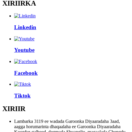
XIRIIRKA
Linkedin
Youtube
Facebook
Tiktok
XIRIIR
Lambarka 3119 ee wadada Garoonka Diyaaradaha 3aad,
aagga horumarinta dhaqaalaha ee Garoonka Diyaaradaha
Koonfur-galbeed, degmada Shuangliu, magaalada Chengdu,