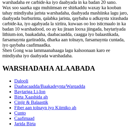
warshadaha ee carbide-ka iyo daabyada in ka badan 20 sano.
Wax soo saarka ugu muhiimsan ee shirkaddu waxay ka kooban
tahay mindiyaha jarista warshadaha, daabyada mashiinka lagu jaro,
daabyada burburinta, qalabka jarista, qaybaha u adkaysta xirashada
carbide-ka, iyo agabyada la xiriira, kuwaas oo loo isticmaalo in ka
badan 10 warshadood, oo ay ku jiraan looxa jiingada, baytariyada
lithium-ion, baakadaha, daabacaadda, caagga iyo balaastikada,
farsamaynta gariiradda, dharka aan tolnayn, farsamaynta cuntada,
iyo qaybaha caafimaadka.
Shen Gong waa lammaanahaaga lagu kalsoonaan karo ee
mindiyaha iyo daabyada warshadaha.
WARSHADAHA ALAABADA
Dalooli
Daabacaadda/Baakadeynta/Warqadda
Baytariga Li-Ion
Birta Xaashida ah
Cinjir & Balaastik
Fiber aan tolnayn iyo Kiimiko ah
Cunto
Caafimaad
Jarida Birta