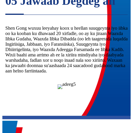
05 Jawaab Degdeg ah
Shen Gong wuxuu leeyahay koox u heellan suuqgeynta iyo iibka
oo ka kooban ku dhawaad ​​20 xirfadle, oo ay ku jiraan Waaxda
Iibka Gudaha, Waaxda Iibka Dibadda (oo leh taageerada luqadda
Ingiriisiga, Jabbaan, iyo Faransiiska), Suuqgeynta iyo
Dhiirrigelinta, iyo Waaxda Adeegga Farsamada ee Iibka Kadib.
Wixii baahi ama arrimo ah ee la xiriira mindiyaha iyo daabyada
warshadaha, fadlan xor u noqo inaad nala soo xiriirto. Waxaan
ka jawaabi doonnaa su'aashaada 24 saacadood gudahood marka
aan helno farriintaada.