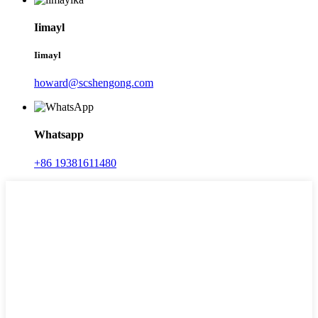
Iimayl
Iimayl
howard@scshengong.com
Whatsapp
+86 19381611480