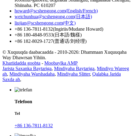
Shiinaha. PC 610207
howard@scshengong.com(English/French)
weichunhua@scshengong.com(日本語)
liujian@scshengong.com(中文)
+86 136-7811-8132(Ingiriis/Mudane Howard)
+86 180-4848-9533(日本語/魏樣)
+86 182-8029-1727(普通话/刘经理)
© Xuquuqda daabacaadda - 2010-2026: Dhammaan Xuquuqaha
Way Dhawrsan Yihiin.
Khariidadda goobta
-
Moobaylka AMP
Jarista Saxanka Baytariga
,
Mindiyaha Baytariga
,
Mindiyo Wareeg
ah
,
Mindiyaha Warshadaha
,
Mindiyaha Slitter
,
Qalabka Jarida
Saxda ah
,
Telefoon
Tel
+86 136-7811-8132