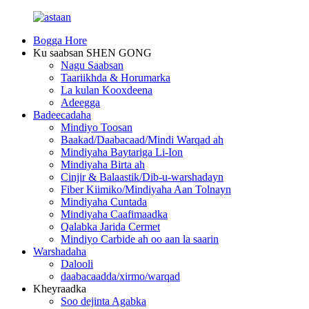
Bogga Hore
Ku saabsan SHEN GONG
Nagu Saabsan
Taariikhda & Horumarka
La kulan Kooxdeena
Adeegga
Badeecadaha
Mindiyo Toosan
Baakad/Daabacaad/Mindi Warqad ah
Mindiyaha Baytariga Li-Ion
Mindiyaha Birta ah
Cinjir & Balaastik/Dib-u-warshadayn
Fiber Kiimiko/Mindiyaha Aan Tolnayn
Mindiyaha Cuntada
Mindiyaha Caafimaadka
Qalabka Jarida Cermet
Mindiyo Carbide ah oo aan la saarin
Warshadaha
Dalooli
daabacaadda/xirmo/warqad
Kheyraadka
Soo dejinta Agabka