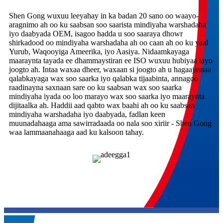
Shen Gong wuxuu leeyahay in ka badan 20 sano oo waayo-
aragnimo ah oo ku saabsan soo saarista mindiyaha warshadaha
iyo daabyada OEM, isagoo hadda u soo saaraya dhowr
shirkadood oo mindiyaha warshadaha ah oo caan ah oo ku yaal
Yurub, Waqooyiga Ameerika, iyo Aasiya. Nidaamkayaga
maaraynta tayada ee dhammaystiran ee ISO wuxuu hubiyaa tayo
joogto ah. Intaa waxaa dheer, waxaan si joogto ah u hagaajinnaa
qalabkayaga wax soo saarka iyo qalabka tijaabinta, annagoo
raadinayna saxnaan sare oo ku saabsan wax soo saarka
mindiyaha iyada oo loo marayo wax soo saarka iyo maaraynta
dijitaalka ah. Haddii aad qabto wax baahi ah oo ku saabsan
mindiyaha warshadaha iyo daabyada, fadlan keen
muunadahaaga ama sawirradaada oo nala soo xiriir - Shen Gong
waa lammaanahaaga aad ku kalsoon tahay.