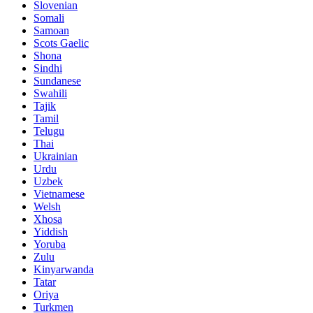
Slovenian
Somali
Samoan
Scots Gaelic
Shona
Sindhi
Sundanese
Swahili
Tajik
Tamil
Telugu
Thai
Ukrainian
Urdu
Uzbek
Vietnamese
Welsh
Xhosa
Yiddish
Yoruba
Zulu
Kinyarwanda
Tatar
Oriya
Turkmen