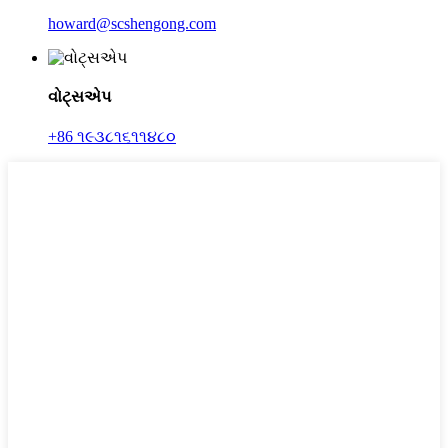
howard@scshengong.com
વોટ્સએપ
+86 ૧૯૩૮૧૬૧૧૪૮૦