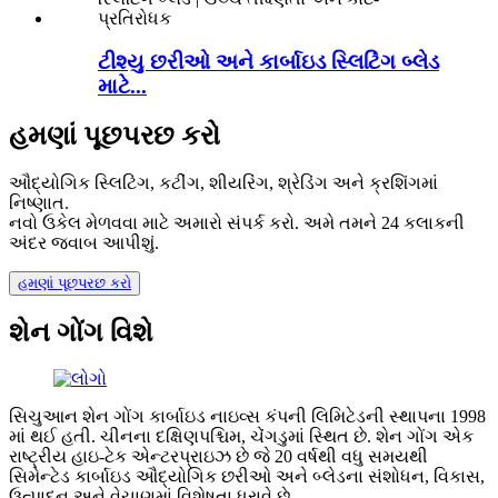
ટીશ્યુ છરીઓ અને કાર્બાઇડ સ્લિટિંગ બ્લેડ
માટે...
હમણાં પૂછપરછ કરો
ઔદ્યોગિક સ્લિટિંગ, કટીંગ, શીયરિંગ, શ્રેડિંગ અને ક્રશિંગમાં
નિષ્ણાત.
નવો ઉકેલ મેળવવા માટે અમારો સંપર્ક કરો. અમે તમને 24 કલાકની
અંદર જવાબ આપીશું.
હમણાં પૂછપરછ કરો
શેન ગોંગ વિશે
સિચુઆન શેન ગોંગ કાર્બાઇડ નાઇવ્સ કંપની લિમિટેડની સ્થાપના 1998
માં થઈ હતી. ચીનના દક્ષિણપશ્ચિમ, ચેંગડુમાં સ્થિત છે. શેન ગોંગ એક
રાષ્ટ્રીય હાઇ-ટેક એન્ટરપ્રાઇઝ છે જે 20 વર્ષથી વધુ સમયથી
સિમેન્ટેડ કાર્બાઇડ ઔદ્યોગિક છરીઓ અને બ્લેડના સંશોધન, વિકાસ,
ઉત્પાદન અને વેચાણમાં વિશેષતા ધરાવે છે.