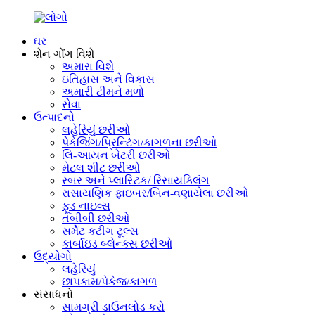
ઘર
શેન ગોંગ વિશે
અમારા વિશે
ઇતિહાસ અને વિકાસ
અમારી ટીમને મળો
સેવા
ઉત્પાદનો
લહેરિયું છરીઓ
પેકેજિંગ/પ્રિન્ટિંગ/કાગળના છરીઓ
લિ-આયન બેટરી છરીઓ
મેટલ શીટ છરીઓ
રબર અને પ્લાસ્ટિક/ રિસાયક્લિંગ
રાસાયણિક ફાઇબર/બિન-વણાયેલા છરીઓ
ફૂડ નાઇવ્સ
તબીબી છરીઓ
સર્મેટ કટીંગ ટૂલ્સ
કાર્બાઇડ બ્લેન્ક્સ છરીઓ
ઉદ્યોગો
લહેરિયું
છાપકામ/પેકેજ/કાગળ
સંસાધનો
સામગ્રી ડાઉનલોડ કરો