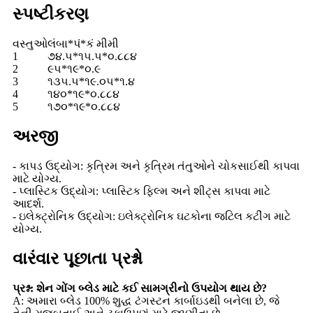
સ્પષ્ટીકરણ
વસ્તુઓ
લંબા*પં*કં મીમી
1
૭૪.૫*૧૫.૫*૦.૮૮૪
2
૯૫*૧૯*૦.૯
3
૧૩૫.૫*૧૯.૦૫*૧.૪
4
૧૪૦*૧૯*૦.૮૮૪
5
૧૭૦*૧૯*૦.૮૮૪
અરજી
- કાપડ ઉદ્યોગ: કૃત્રિમ અને કૃત્રિમ તંતુઓને ચોકસાઈથી કાપવા
માટે યોગ્ય.
- પ્લાસ્ટિક ઉદ્યોગ: પ્લાસ્ટિક ફિલ્મ અને શીટ્સ કાપવા માટે
આદર્શ.
- ઇલેક્ટ્રોનિક ઉદ્યોગ: ઇલેક્ટ્રોનિક ઘટકોના જટિલ કટીંગ માટે
યોગ્ય.
વારંવાર પૂછાતા પ્રશ્નો
પ્રશ્ન: શેન ગોંગ બ્લેડ માટે કઈ સામગ્રીનો ઉપયોગ થાય છે?
A: અમારા બ્લેડ 100% શુદ્ધ ટંગસ્ટન કાર્બાઇડથી બનેલા છે, જે