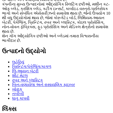
કંપનીના મુખ્ય ઉત્પાદનોમાં ઔદ્યોગિક સ્લિટિંગ છરીઓ, મશીન કટ-
ઓફ બ્લેડ, ક્રશિંગ બ્લેડ, કટીંગ ઇન્સર્ટ, કાર્બાઇડ વસ્ત્રો-પ્રતિરોધક
ભાગો અને સંબંધિત એસેસરીઝનો સમાવેશ થાય છે, જેનો ઉપયોગ 10
થી વધુ ઉદ્યોગોમાં થાય છે, જેમાં કોરુગેટેડ બોર્ડ, લિથિયમ-આયન
બેટરી, પેકેજિંગ, પ્રિન્ટિંગ, રબર અને પ્લાસ્ટિક, કોઇલ પ્રોસેસિંગ,
નોન-વોવન ફેબ્રિક્સ, ફૂડ પ્રોસેસિંગ અને મેડિકલ ક્ષેત્રોનો સમાવેશ
થાય છે.
શેન ગોંગ ઔદ્યોગિક છરીઓ અને બ્લેડમાં તમારા વિશ્વસનીય
ભાગીદાર છે.
ઉત્પાદનો ઉદ્યોગો
લહેરિયું
પ્રિન્ટિંગ/પેકેજિંગ/કાગળ
લિ-આયન બેટરી
શીટ મેટલ
રબર અને પ્લાસ્ટિક
બિન-વણાયેલા અને રાસાયણિક ફાઇબર
ખોરાક
તબીબી
ધાતુ કાપવી
લિંક્સ