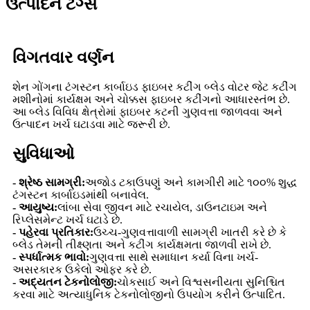
ઉત્પાદન ટૅગ્સ
વિગતવાર વર્ણન
શેન ગોંગના ટંગસ્ટન કાર્બાઇડ ફાઇબર કટીંગ બ્લેડ વોટર જેટ કટીંગ
મશીનોમાં કાર્યક્ષમ અને ચોક્કસ ફાઇબર કટીંગનો આધારસ્તંભ છે.
આ બ્લેડ વિવિધ ક્ષેત્રોમાં ફાઇબર કટની ગુણવત્તા જાળવવા અને
ઉત્પાદન ખર્ચ ઘટાડવા માટે જરૂરી છે.
સુવિધાઓ
- શ્રેષ્ઠ સામગ્રી:
અજોડ ટકાઉપણું અને કામગીરી માટે ૧૦૦% શુદ્ધ
ટંગસ્ટન કાર્બાઇડમાંથી બનાવેલ.
- આયુષ્ય:
લાંબા સેવા જીવન માટે રચાયેલ, ડાઉનટાઇમ અને
રિપ્લેસમેન્ટ ખર્ચ ઘટાડે છે.
- પહેરવા પ્રતિકાર:
ઉચ્ચ-ગુણવત્તાવાળી સામગ્રી ખાતરી કરે છે કે
બ્લેડ તેમની તીક્ષ્ણતા અને કટીંગ કાર્યક્ષમતા જાળવી રાખે છે.
- સ્પર્ધાત્મક ભાવો:
ગુણવત્તા સાથે સમાધાન કર્યા વિના ખર્ચ-
અસરકારક ઉકેલો ઓફર કરે છે.
- અદ્યતન ટેકનોલોજી:
ચોકસાઈ અને વિશ્વસનીયતા સુનિશ્ચિત
કરવા માટે અત્યાધુનિક ટેકનોલોજીનો ઉપયોગ કરીને ઉત્પાદિત.