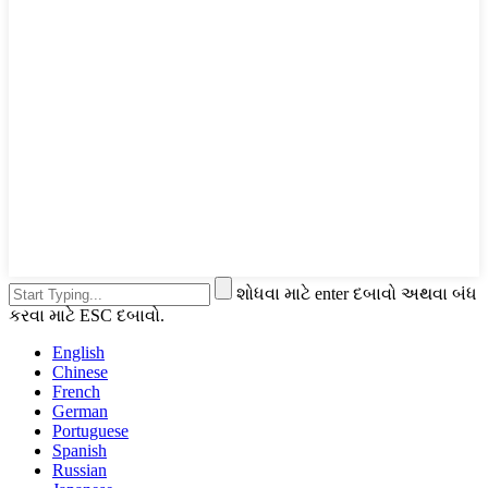
શોધવા માટે enter દબાવો અથવા બંધ
કરવા માટે ESC દબાવો.
English
Chinese
French
German
Portuguese
Spanish
Russian