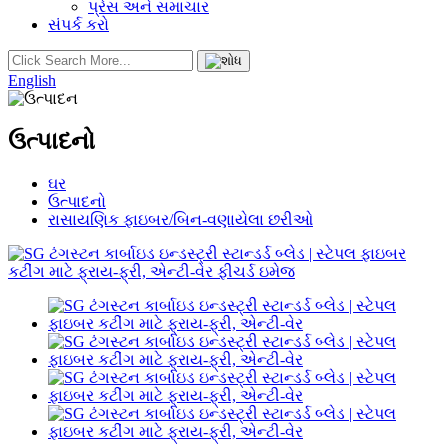
પ્રેસ અને સમાચાર
સંપર્ક કરો
English
ઉત્પાદનો
ઘર
ઉત્પાદનો
રાસાયણિક ફાઇબર/બિન-વણાયેલા છરીઓ