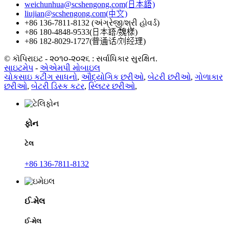
weichunhua@scshengong.com(日本語)
liujian@scshengong.com(中文)
+86 136-7811-8132 (અંગ્રેજી/શ્રી હોવર્ડ)
+86 180-4848-9533(日本語/魏樣)
+86 182-8029-1727(普通话/刘经理)
© કૉપિરાઇટ - ૨૦૧૦-૨૦૨૬ : સર્વાધિકાર સુરક્ષિત.
સાઇટમેપ
-
એએમપી મોબાઇલ
ચોકસાઇ કટીંગ સાધનો
,
ઔદ્યોગિક છરીઓ
,
બેટરી છરીઓ
,
ગોળાકાર
છરીઓ
,
બેટરી ડિસ્ક કટર
,
સ્લિટર છરીઓ
,
ફોન
ટેલ
+86 136-7811-8132
ઈ-મેલ
ઈ-મેલ