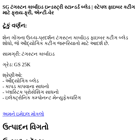
SG ટંગસ્ટન કાર્બાઇડ ઇન્ડસ્ટ્રી સ્ટાન્ડર્ડ બ્લેડ | સ્ટેપલ ફાઇબર કટીંગ
માટે ફ્રાય-ફ્રી, એન્ટી-વેર
ટૂંકું વર્ણન:
શેન ગોંગના ઉચ્ચ-પ્રદર્શન ટંગસ્ટન કાર્બાઇડ ફાઇબર કટીંગ બ્લેડ
શોધો, જે ઔદ્યોગિક કટીંગ જરૂરિયાતો માટે આદર્શ છે.
સામગ્રી: ટંગસ્ટન કાર્બાઇડ
ગ્રેડ: GS 25K
શ્રેણીઓ:
- ઔદ્યોગિક બ્લેડ
- કાપડ કાપવાના સાધનો
- પ્લાસ્ટિક પ્રોસેસિંગ સાધનો
- ઇલેક્ટ્રોનિક કમ્પોનન્ટ મેન્યુફેક્ચરિંગ
અમને ઇમેઇલ મોકલો
ઉત્પાદન વિગતો