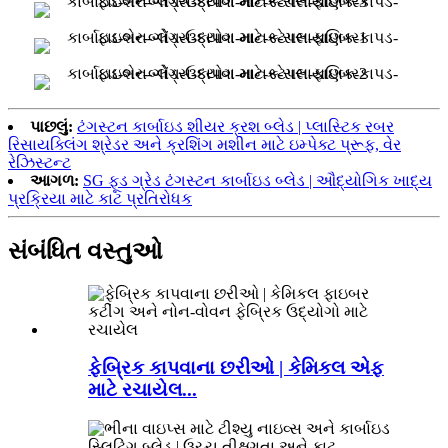
પાછલું:
ટંગસ્ટન કાર્બાઇડ શીયર ક્રશ બ્લેડ | પ્લાસ્ટિક રબર
રિસાયક્લિંગ શ્રેડર અને ક્રશિંગ મશીન માટે ઇમ્પેક્ટ પ્રૂફ, વેર
રેઝિસ્ટન્ટ
આગળ:
SG ફૂડ ગ્રેડ ટંગસ્ટન કાર્બાઇડ બ્લેડ | ઔદ્યોગિક ખાદ્ય
પ્રક્રિયા માટે કાટ પ્રતિરોધક
સંબંધિત વસ્તુઓ
ફેબ્રિક કાપવાના છરીઓ | કેમિકલ એફ
માટે રચાયેલ...