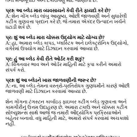
તેની મજબૂતાઈ અને ટકાઉપણું માટે જાણીતા છે.
પ્રશ્ન: આ બ્લેડ મારા વ્યવસાયને કેવી રીતે ફાયદો કરે છે?
A: શેન ગોંગ બ્લેડ લાંબુ આયુષ્ય, ઓછી જાળવણી અને સુધારેલી
કટીંગ ગુણવત્તા પ્રદાન કરે છે, જે તમારા એકંદર ઉત્પાદન ખર્ચને
ઘટાડી શકે છે.
પ્ર: શું આ બ્લેડ મારા ચોક્કસ ઉદ્યોગ માટે યોગ્ય છે?
A: હા, અમારા બ્લેડ કાપડ, પ્લાસ્ટિક અને ઇલેક્ટ્રોનિક ઉદ્યોગો,
વગેરેમાં ઉપયોગ માટે ડિઝાઇન કરવામાં આવ્યા છે.
પ્ર: હું આ બ્લેડ કેવી રીતે ઓર્ડર કરી શકું?
A: વિગતવાર ભાવ અને ઓર્ડર માહિતી માટે કૃપા કરીને અમારો
સંપર્ક કરો.
પ્રશ્ન: શું આ બ્લેડને ખાસ જાળવણીની જરૂર છે?
A: ના, આ બ્લેડ તેમના વસ્ત્રો-પ્રતિરોધક ગુણધર્મોને કારણે ઓછી
જાળવણી માટે ડિઝાઇન કરવામાં આવ્યા છે.
શેન ગોંગના ટંગસ્ટન કાર્બાઇડ ફાઇબર કટીંગ બ્લેડ ગુણવત્તા અને
કામગીરીનું ઉત્તમ ઉદાહરણ છે. અમારા ટકાઉ અને ચોક્કસ કટીંગ
સોલ્યુશન્સ સાથે આજે જ તમારી ઔદ્યોગિક પ્રક્રિયાઓને
બહેતર બનાવો. વધુ માહિતી માટે, અમારો સંપર્ક કરવામાં અચકાશો
નહીં.