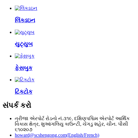
લિંક્ડઇન
યુટ્યુબ
ફેસબુક
ટિકટોક
સંપર્ક કરો
ત્રીજા એરપોર્ટ રોડનો નં.૩૧૯, દક્ષિણપશ્ચિમ એરપોર્ટ આર્થિક
વિકાસ ક્ષેત્ર, શુઆંગલિયુ કાઉન્ટી, ચેંગડુ શહેર, ચીન. પીસી
૬૧૦૨૦૭
howard@scshengong.com(English/French)