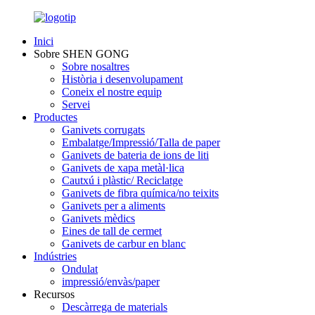
Inici
Sobre SHEN GONG
Sobre nosaltres
Història i desenvolupament
Coneix el nostre equip
Servei
Productes
Ganivets corrugats
Embalatge/Impressió/Talla de paper
Ganivets de bateria de ions de liti
Ganivets de xapa metàl·lica
Cautxú i plàstic/ Reciclatge
Ganivets de fibra química/no teixits
Ganivets per a aliments
Ganivets mèdics
Eines de tall de cermet
Ganivets de carbur en blanc
Indústries
Ondulat
impressió/envàs/paper
Recursos
Descàrrega de materials