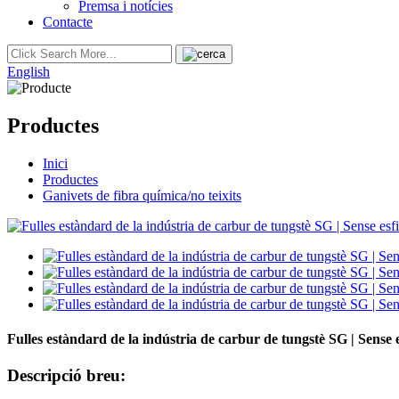
Premsa i notícies
Contacte
English
Productes
Inici
Productes
Ganivets de fibra química/no teixits
Fulles estàndard de la indústria de carbur de tungstè SG | Sense e
Descripció breu: