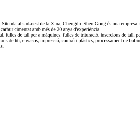
ituada al sud-oest de la Xina, Chengdu. Shen Gong és una empresa naci
de carbur cimentat amb més de 20 anys d'experiència.
, fulles de tall per a màquines, fulles de trituració, insercions de tall, p
ions de liti, envasos, impressió, cautxú i plàstics, processament de bobin
s.