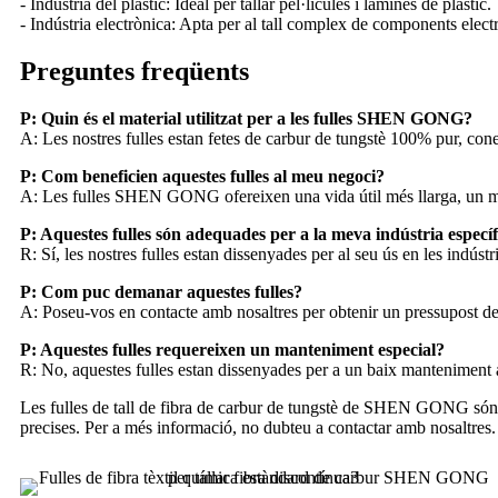
- Indústria del plàstic: Ideal per tallar pel·lícules i làmines de plàstic.
- Indústria electrònica: Apta per al tall complex de components elect
Preguntes freqüents
P: Quin és el material utilitzat per a les fulles SHEN GONG?
A: Les nostres fulles estan fetes de carbur de tungstè 100% pur, conegu
P: Com beneficien aquestes fulles al meu negoci?
A: Les fulles SHEN GONG ofereixen una vida útil més llarga, un mant
P: Aquestes fulles són adequades per a la meva indústria especí
R: Sí, les nostres fulles estan dissenyades per al seu ús en les indústries
P: Com puc demanar aquestes fulles?
A: Poseu-vos en contacte amb nosaltres per obtenir un pressupost de
P: Aquestes fulles requereixen un manteniment especial?
R: No, aquestes fulles estan dissenyades per a un baix manteniment a 
Les fulles de tall de fibra de carbur de tungstè de SHEN GONG són l'e
precises. Per a més informació, no dubteu a contactar amb nosaltres.