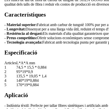
qualitat dels talls de fibra i reduir els costos de producció en diversos
Característiques
- Material superior:
Fabricat amb carbur de tungstè 100% pur per a u
- Longevitat:
Dissenyat per a una llarga vida útil, reduint el temps d'i
- Resistència al desgast:
Els materials d'alta qualitat garanteixen que 
- Preus competitius:
Oferir solucions econòmiques sense comprometr
- Tecnologia avançada:
Fabricat amb tecnologia punta per garantir pre
Especificació
Articles
L*A*A mm
1
74,5 * 15,5 * 0,884
2
95*19*0,9
3
135,5 * 19,05 * 1,4
4
140*19*0,884
5
170*19*0,884
Aplicació
- Indústria tèxtil: Perfecte per tallar fibres sintètiques i artificials amb