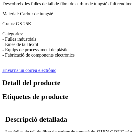
Descobreix les fulles de tall de fibra de carbur de tungstè d'alt rendi
Material: Carbur de tungstè
Graus: GS 25K
Categories:
- Fulles industrials
- Eines de tall tèxtil
- Equips de processament de plàstic
- Fabricació de components electrònics
Envia'ns un correu electrònic
Detall del producte
Etiquetes de producte
Descripció detallada
Les fulles de tall de fibra de carbur de tungstè de SHEN GONG són la 