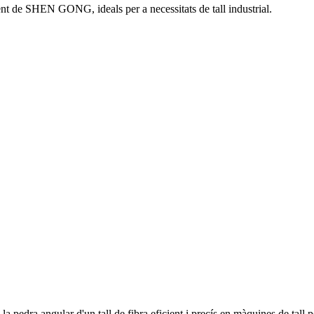
ment de SHEN GONG, ideals per a necessitats de tall industrial.
pedra angular d'un tall de fibra eficient i precís en màquines de tall pe