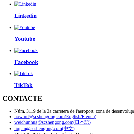
Linkedin
Youtube
Facebook
TikTok
CONTACTE
Núm. 3119 de la 3a carretera de l'aeroport, zona de desenvolu
howard@scshengong.com(English/French)
weichunhua@scshengong.com(日本語)
liujian@scshengong.com(中文)