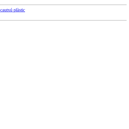
 cautxú plàstic