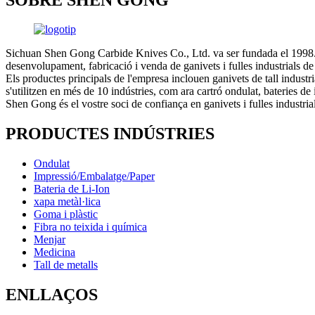
Sichuan Shen Gong Carbide Knives Co., Ltd. va ser fundada el 1998. S
desenvolupament, fabricació i venda de ganivets i fulles industrials 
Els productes principals de l'empresa inclouen ganivets de tall industrial
s'utilitzen en més de 10 indústries, com ara cartró ondulat, bateries de 
Shen Gong és el vostre soci de confiança en ganivets i fulles industrial
PRODUCTES INDÚSTRIES
Ondulat
Impressió/Embalatge/Paper
Bateria de Li-Ion
xapa metàl·lica
Goma i plàstic
Fibra no teixida i química
Menjar
Medicina
Tall de metalls
ENLLAÇOS