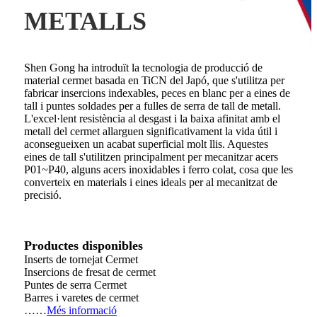
METALLS
Shen Gong ha introduït la tecnologia de producció de
material cermet basada en TiCN del Japó, que s'utilitza per
fabricar insercions indexables, peces en blanc per a eines de
tall i puntes soldades per a fulles de serra de tall de metall.
L'excel·lent resistència al desgast i la baixa afinitat amb el
metall del cermet allarguen significativament la vida útil i
aconsegueixen un acabat superficial molt llis. Aquestes
eines de tall s'utilitzen principalment per mecanitzar acers
P01~P40, alguns acers inoxidables i ferro colat, cosa que les
converteix en materials i eines ideals per al mecanitzat de
precisió.
Productes disponibles
Inserts de tornejat Cermet
Insercions de fresat de cermet
Puntes de serra Cermet
Barres i varetes de cermet
……
Més informació