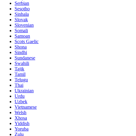
Serbian
Sesotho
Sinhala
Slovak
Slovenian
Somali
Samoan
Scots Gaelic
Shona
Sindhi
Sundanese
Swahili
Tajik
Tamil
Telugu
Thai
Ukrainian
Urdu
Uzbek
Vietnamese
Welsh
Xhosa
Yiddish
Yoruba
Zulu