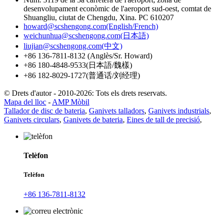
desenvolupament econòmic de l'aeroport sud-oest, comtat de
Shuangliu, ciutat de Chengdu, Xina. PC 610207
howard@scshengong.com(English/French)
weichunhua@scshengong.com(日本語)
liujian@scshengong.com(中文)
+86 136-7811-8132 (Anglès/Sr. Howard)
+86 180-4848-9533(日本語/魏樣)
+86 182-8029-1727(普通话/刘经理)
© Drets d'autor - 2010-2026: Tots els drets reservats.
Mapa del lloc
-
AMP Mòbil
Tallador de disc de bateria
,
Ganivets talladors
,
Ganivets industrials
,
Ganivets circulars
,
Ganivets de bateria
,
Eines de tall de precisió
,
Telèfon
Telèfon
+86 136-7811-8132