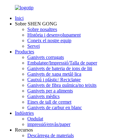
Inici
Sobre SHEN GONG
Sobre nosaltres
Història i desenvolupament
Coneix el nostre equip
Servei
Productes
Ganivets corrugats
Embalatge/Impressió/Talla de paper
Ganivets de bateria de ions de liti
Ganivets de xapa metàl·lica
Cautxú i plàstic/ Reciclatge
Ganivets de fibra química/no teixits
Ganivets per a aliments
Ganivets mèdics
Eines de tall de cermet
Ganivets de carbur en blanc
Indústries
Ondulat
impressió/envàs/paper
Recursos
Descàrrega de materials