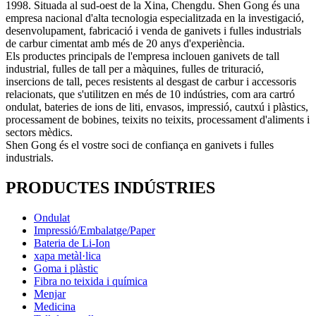
1998. Situada al sud-oest de la Xina, Chengdu. Shen Gong és una
empresa nacional d'alta tecnologia especialitzada en la investigació,
desenvolupament, fabricació i venda de ganivets i fulles industrials
de carbur cimentat amb més de 20 anys d'experiència.
Els productes principals de l'empresa inclouen ganivets de tall
industrial, fulles de tall per a màquines, fulles de trituració,
insercions de tall, peces resistents al desgast de carbur i accessoris
relacionats, que s'utilitzen en més de 10 indústries, com ara cartró
ondulat, bateries de ions de liti, envasos, impressió, cautxú i plàstics,
processament de bobines, teixits no teixits, processament d'aliments i
sectors mèdics.
Shen Gong és el vostre soci de confiança en ganivets i fulles
industrials.
PRODUCTES INDÚSTRIES
Ondulat
Impressió/Embalatge/Paper
Bateria de Li-Ion
xapa metàl·lica
Goma i plàstic
Fibra no teixida i química
Menjar
Medicina