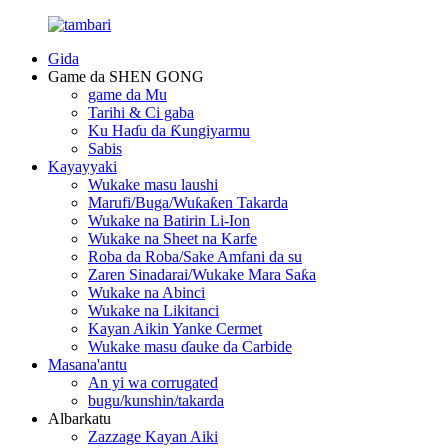
Gida
Game da SHEN GONG
game da Mu
Tarihi & Ci gaba
Ku Haɗu da Ƙungiyarmu
Sabis
Kayayyaki
Wukake masu laushi
Marufi/Buga/Wuƙaƙen Takarda
Wukake na Batirin Li-Ion
Wukake na Sheet na Karfe
Roba da Roba/Sake Amfani da su
Zaren Sinadarai/Wukake Mara Saƙa
Wukake na Abinci
Wukake na Likitanci
Kayan Aikin Yanke Cermet
Wukake masu ɗauke da Carbide
Masana'antu
An yi wa corrugated
bugu/kunshin/takarda
Albarkatu
Zazzage Kayan Aiki