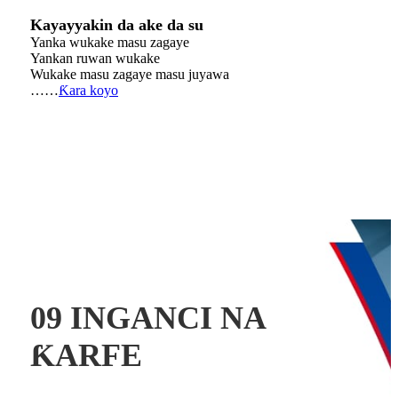
Kayayyakin da ake da su
Yanka wukake masu zagaye
Yankan ruwan wukake
Wukake masu zagaye masu juyawa
……
Ƙara koyo
09 INGANCI NA
ƘARFE