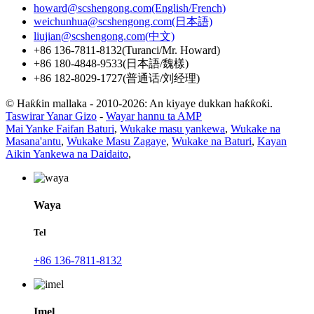
howard@scshengong.com(English/French)
weichunhua@scshengong.com(日本語)
liujian@scshengong.com(中文)
+86 136-7811-8132(Turanci/Mr. Howard)
+86 180-4848-9533(日本語/魏樣)
+86 182-8029-1727(普通话/刘经理)
© Haƙƙin mallaka - 2010-2026: An kiyaye dukkan haƙƙoƙi.
Taswirar Yanar Gizo
-
Wayar hannu ta AMP
Mai Yanke Faifan Baturi
,
Wukake masu yankewa
,
Wukake na
Masana'antu
,
Wukake Masu Zagaye
,
Wukake na Baturi
,
Kayan
Aikin Yankewa na Daidaito
,
Waya
Tel
+86 136-7811-8132
Imel