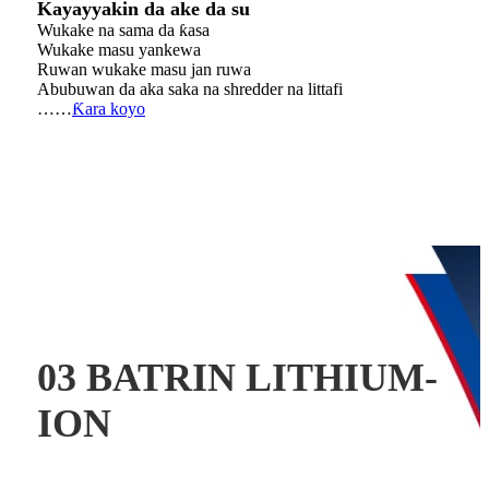
Kayayyakin da ake da su
Wukake na sama da ƙasa
Wukake masu yankewa
Ruwan wukake masu jan ruwa
Abubuwan da aka saka na shredder na littafi
……
Ƙara koyo
03 BATRIN LITHIUM-
ION