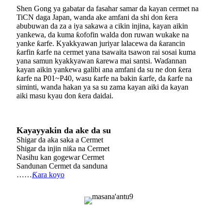
Shen Gong ya gabatar da fasahar samar da kayan cermet na
TiCN daga Japan, wanda ake amfani da shi don ƙera
abubuwan da za a iya sakawa a cikin injina, kayan aikin
yankewa, da kuma ƙofofin walda don ruwan wukake na
yanke ƙarfe. Kyakkyawan juriyar lalacewa da ƙarancin
ƙarfin ƙarfe na cermet yana tsawaita tsawon rai sosai kuma
yana samun kyakkyawan ƙarewa mai santsi. Waɗannan
kayan aikin yankewa galibi ana amfani da su ne don ƙera
ƙarfe na P01~P40, wasu ƙarfe na bakin ƙarfe, da ƙarfe na
siminti, wanda hakan ya sa su zama kayan aiki da kayan
aiki masu kyau don ƙera daidai.
Kayayyakin da ake da su
Shigar da aka saka a Cermet
Shigar da injin niƙa na Cermet
Nasihu kan gogewar Cermet
Sandunan Cermet da sanduna
……
Ƙara koyo