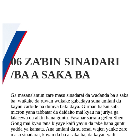
06 ZAƁIN SINADARI
/BA A SAƘA BA
Ga masana'antun zare masu sinadarai da waɗanda ba a saka
ba, wuƙaƙe da ruwan wukake gabaɗaya suna amfani da
kayan carbide na duniya baki ɗaya. Girman hatsin sub-
micron yana tabbatar da daidaito mai kyau na juriya ga
lalacewa da aikin hana guntu. Fasahar sarrafa gefen Shen
Gong mai kyau tana kiyaye kaifi yayin da take hana guntu
yadda ya kamata. Ana amfani da su sosai wajen yanke zare
masu sinadarai, kayan da ba a saka ba, da kayan yadi.