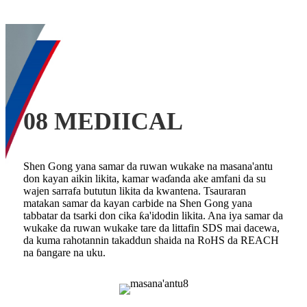
08 MEDIICAL
Shen Gong yana samar da ruwan wukake na masana'antu
don kayan aikin likita, kamar waɗanda ake amfani da su
wajen sarrafa bututun likita da kwantena. Tsauraran
matakan samar da kayan carbide na Shen Gong yana
tabbatar da tsarki don cika ƙa'idodin likita. Ana iya samar da
wukake da ruwan wukake tare da littafin SDS mai dacewa,
da kuma rahotannin takaddun shaida na RoHS da REACH
na ɓangare na uku.