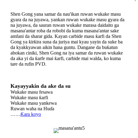
Shen Gong yana samar da nau'ikan ruwan wukake masu
gyara da na juyawa, yankan ruwan wukake masu gyara da
na juyawa, da sauran ruwan wukake marasa daidaito ga
masana'antar roba da robobi da kuma masana'antar sake
amfani da sharar gida. Kayan carbide masu ƙarfi da Shen
Gong ya ƙirƙira suna da juriya mai kyau yayin da suke ba
da kyakkyawan aikin hana guntu. Dangane da buƙatun
abokan ciniki, Shen Gong na iya samar da ruwan wukake
da aka yi da ƙarfe mai ƙarfi, carbide mai walda, ko kuma
tare da rufin PVD.
Kayayyakin da ake da su
Wukake masu fesawa
Wukake masu ƙarfi
Wukake masu yankewa
Ruwan waha na Huɗa
……
Ƙara koyo