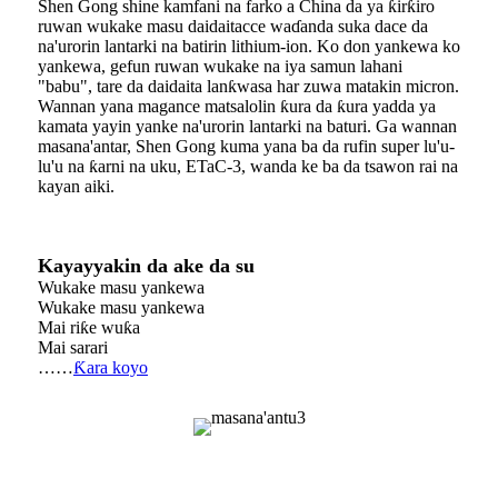
Shen Gong shine kamfani na farko a China da ya ƙirƙiro
ruwan wukake masu daidaitacce waɗanda suka dace da
na'urorin lantarki na batirin lithium-ion. Ko don yankewa ko
yankewa, gefun ruwan wukake na iya samun lahani
"babu", tare da daidaita lanƙwasa har zuwa matakin micron.
Wannan yana magance matsalolin ƙura da ƙura yadda ya
kamata yayin yanke na'urorin lantarki na baturi. Ga wannan
masana'antar, Shen Gong kuma yana ba da rufin super lu'u-
lu'u na ƙarni na uku, ETaC-3, wanda ke ba da tsawon rai na
kayan aiki.
Kayayyakin da ake da su
Wukake masu yankewa
Wukake masu yankewa
Mai riƙe wuƙa
Mai sarari
……
Ƙara koyo