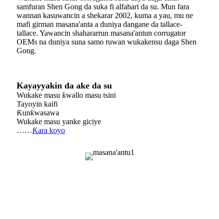
samfuran Shen Gong da suka fi alfahari da su. Mun fara
wannan kasuwancin a shekarar 2002, kuma a yau, mu ne
mafi girman masana'anta a duniya dangane da tallace-
tallace. Yawancin shahararrun masana'antun corrugator
OEMs na duniya suna samo ruwan wukakensu daga Shen
Gong.
Kayayyakin da ake da su
Wukake masu ƙwallo masu tsini
Tayoyin kaifi
Ƙunƙwasawa
Wukake masu yanke giciye
……
Ƙara koyo