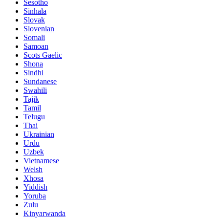
Sesotho
Sinhala
Slovak
Slovenian
Somali
Samoan
Scots Gaelic
Shona
Sindhi
Sundanese
Swahili
Tajik
Tamil
Telugu
Thai
Ukrainian
Urdu
Uzbek
Vietnamese
Welsh
Xhosa
Yiddish
Yoruba
Zulu
Kinyarwanda