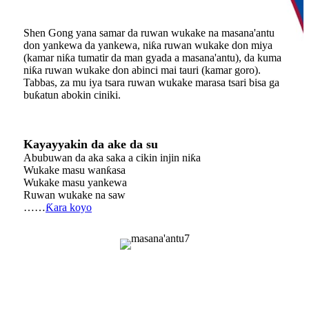
Shen Gong yana samar da ruwan wukake na masana'antu
don yankewa da yankewa, niƙa ruwan wukake don miya
(kamar niƙa tumatir da man gyada a masana'antu), da kuma
niƙa ruwan wukake don abinci mai tauri (kamar goro).
Tabbas, za mu iya tsara ruwan wukake marasa tsari bisa ga
buƙatun abokin ciniki.
Kayayyakin da ake da su
Abubuwan da aka saka a cikin injin niƙa
Wukake masu wanƙasa
Wukake masu yankewa
Ruwan wukake na saw
……
Ƙara koyo