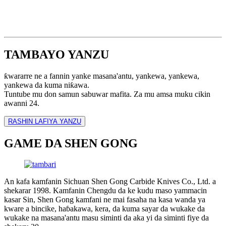
TAMBAYO YANZU
ƙwararre ne a fannin yanke masana'antu, yankewa, yankewa,
yankewa da kuma niƙawa.
Tuntube mu don samun sabuwar mafita. Za mu amsa muku cikin
awanni 24.
RASHIN LAFIYA YANZU
GAME DA SHEN GONG
An kafa kamfanin Sichuan Shen Gong Carbide Knives Co., Ltd. a
shekarar 1998. Kamfanin Chengdu da ke kudu maso yammacin
kasar Sin, Shen Gong kamfani ne mai fasaha na kasa wanda ya
kware a bincike, haɓakawa, kera, da kuma sayar da wukake da
wukake na masana'antu masu siminti da aka yi da siminti fiye da