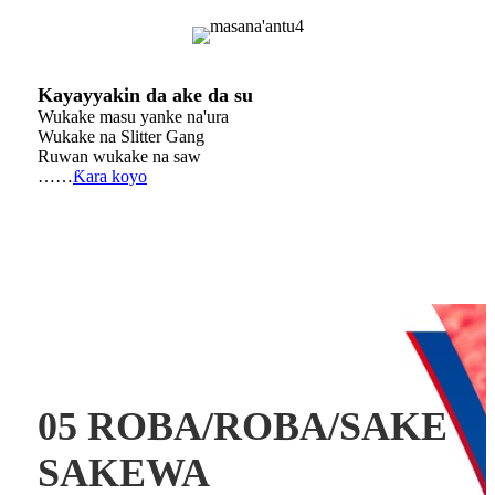
Kayayyakin da ake da su
Wukake masu yanke na'ura
Wukake na Slitter Gang
Ruwan wukake na saw
……
Ƙara koyo
05 ROBA/ROBA/SAKE
SAKEWA