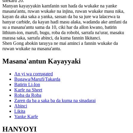
shekaru 20.
Manyan kayayyakin kamfanin sun haɗa da wukake na yanke
masana'antu, ruwan wukake na injina, ruwan wukake masu niƙa,
kayan da aka saka a yanka, sassan da ba sa jure wa lalacewa ta
hanyar carbide, da kayan haɗi masu alaƙa, waɗanda ake amfani da
su a masana'antu sama da 10, ciki har da allon kwano, batirin
lithium-ion, marufi, bugu, roba da robobi, sarrafa na'urar, masaku
marasa saka, sarrafa abinci, da kuma fannin likitanci.
Shen Gong abokin tarayya ne mai aminci a fannin wukake da
ruwan wukake na masana'antu.
Masana'antun Kayayyaki
An yi wa corrugated
Bugawa/Marufi/Takarda
Batirin Li-Ion
Karfe na Sheet
Roba da Roba
Zaren da ba a saka ba da kuma na sinadarai
Abinci
Likita
Yanke Karfe
HANYOYI