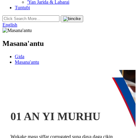
'Yan Jarida & Labarai
Tuntuɓi
English
Masana'antu
Gida
Masana'antu
01 AN YI MURHU
Wukake masu siffar corrugated suna ɗaya daga cikin