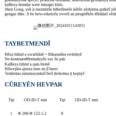
kalîteya domdar were misoger kirin.
Shen Gong, yek ji mezintirîn hilberînerên kêrên xêzkirina qulkirî yê
gengaz dike. Ji bo hewcedariyên xwerû an pirsgirêkên têkildarî xêzki
TAYBETMENDÎ
Hêza bilind a xwarbûnê = Bikaranîna ewlehiyê
Ne-kontra
madeyên xav ên pak
avêtin
Kalîteya bilind a qata birinê
Hilweşîna qiraxa tune an jî burrs
Testkirina simulasyonkirî berî derketina ji keştiyê
CÛREYÊN HEVPAR
Tişt
OD-ID-T mm
Tişt
OD-ID-T mm
1
Φ 200-Φ 122-1.2
8