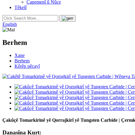
Çapemenî û Nûçe
Têkelî
English
Berhem
Xane
Berhem
Kêrên pêçayî
Çakûçê Tomarkirinê yê Qorrajkirî yê Tungsten Carbide | Çermk
Danasîna Kurt: