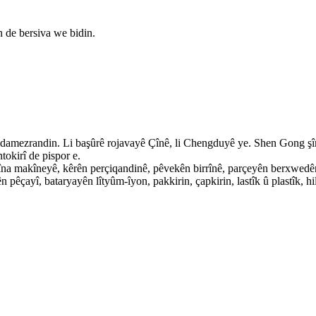
n de bersiva we bidin.
mezrandin. Li başûrê rojavayê Çînê, li Chengduyê ye. Shen Gong şîrket
tokirî de pispor e.
îna makîneyê, kêrên perçiqandinê, pêvekên birrînê, parçeyên berxwedêr
ên pêçayî, bataryayên lîtyûm-îyon, pakkirin, çapkirin, lastîk û plastîk, 