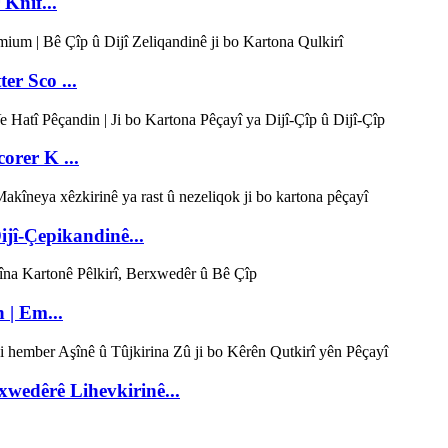
Knif...
r Sco ...
orer K ...
jî-Çepikandinê...
 | Em...
wedêrê Lihevkirinê...