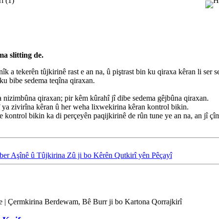
a slitting de.
a tekerên tûjkirinê rast e an na, û piştrast bin ku qiraxa kêran li ser se
e ku bibe sedema teqîna qiraxan.
ma nizimbûna qiraxan; pir kêm kûrahî jî dibe sedema gêjbûna qiraxan.
 ya zivirîna kêran û her weha lixwekirina kêran kontrol bikin.
e kontrol bikin ka di perçeyên paqijkirinê de rûn tune ye an na, an jî ç
r Aşînê û Tûjkirina Zû ji bo Kêrên Qutkirî yên Pêçayî