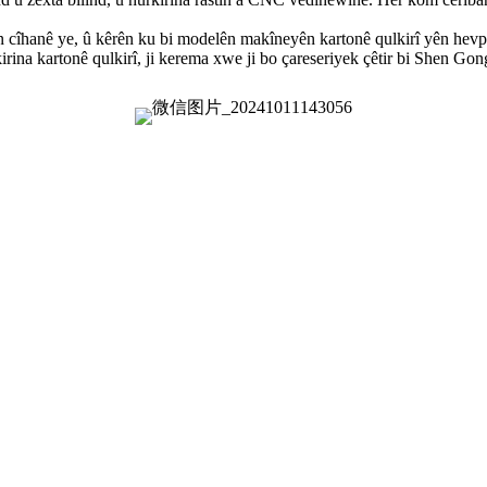
n cîhanê ye, û kêrên ku bi modelên makîneyên kartonê qulkirî yên hevpar 
rina kartonê qulkirî, ji kerema xwe ji bo çareseriyek çêtir bi Shen Gong