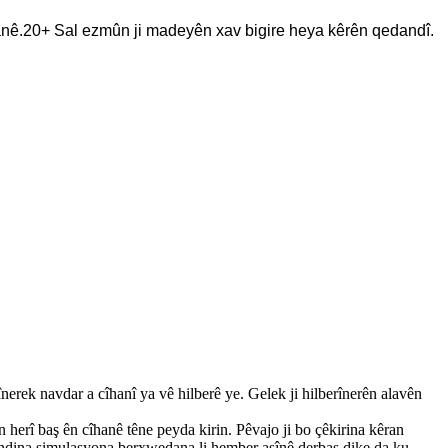
anê.
20+ Sal ezmûn ji madeyên xav bigire heya kêrên qedandî.
nerek navdar a cîhanî ya vê hilberê ye. Gelek ji hilberînerên alavên
herî baş ên cîhanê têne peyda kirin. Pêvajo ji bo çêkirina kêran
bandina simulasyona berxwedana li hember aşînê derbas dike da ku