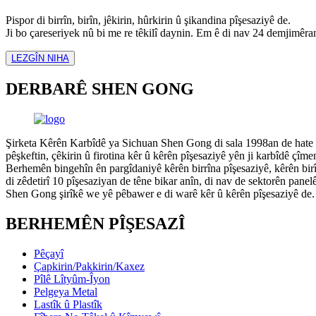
Pispor di birrîn, birîn, jêkirin, hûrkirin û şikandina pîşesaziyê de.
Ji bo çareseriyek nû bi me re têkilî daynin. Em ê di nav 24 demjimêra
LEZGÎN NIHA
DERBARÊ SHEN GONG
Şirketa Kêrên Karbîdê ya Sichuan Shen Gong di sala 1998an de hate da
pêşkeftin, çêkirin û firotina kêr û kêrên pîşesaziyê yên ji karbîdê çîmen
Berhemên bingehîn ên pargîdaniyê kêrên birrîna pîşesaziyê, kêrên bir
di zêdetirî 10 pîşesaziyan de têne bikar anîn, di nav de sektorên panel
Shen Gong şirîkê we yê pêbawer e di warê kêr û kêrên pîşesaziyê de.
BERHEMÊN PÎŞESAZÎ
Pêçayî
Çapkirin/Pakkirin/Kaxez
Pîlê Lîtyûm-Îyon
Pelgeya Metal
Lastîk û Plastîk