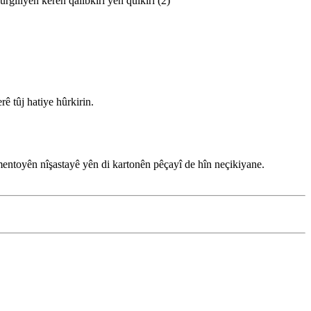
rê tûj hatiye hûrkirin.
îmentoyên nîşastayê yên di kartonên pêçayî de hîn neçikiyane.