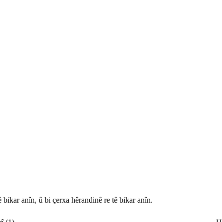
 bikar anîn, û bi çerxa hêrandinê re tê bikar anîn.