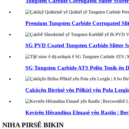
Tungsten Carbide Corrugated Slitter Scorer 
Premium Tungsten Carbide Corrugated Slitte
SG PVD Coated Tungsten Carbide Slitter Sc
SG Tungsten Carbide ATS Pelên Tenik ên Di
Çakûçên Birrînê yên Pêlkirî yên Pola Lezgîn
Kevirên Hêrandina Elmasê yên Rastîn | Berx
NIHA PIRSÊ BIKIN