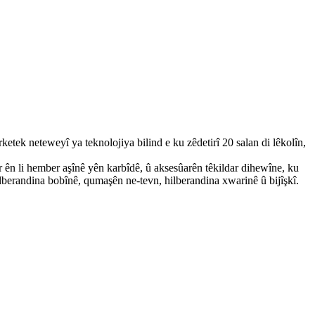
ek neteweyî ya teknolojiya bilind e ku zêdetirî 20 salan di lêkolîn,
 ên li hember aşînê yên karbîdê, û aksesûarên têkildar dihewîne, ku
hilberandina bobînê, qumaşên ne-tevn, hilberandina xwarinê û bijîşkî.