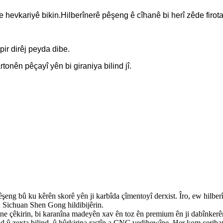
e hevkariyê bikin.
Hilberînerê pêşeng ê cîhanê bi herî zêde firot
pir dirêj peyda dibe.
tonên pêçayî yên bi giraniya bilind jî.
eng bû ku kêrên skorê yên ji karbîda çîmentoyî derxist. Îro, ew hilberî
n Sichuan Shen Gong hildibijêrin.
 çêkirin, bi karanîna madeyên xav ên toz ên premium ên ji dabînkerên 
lind û zexta bilind, û hûrkirina rastîn a CNC vedihewîne. Her kom ceri