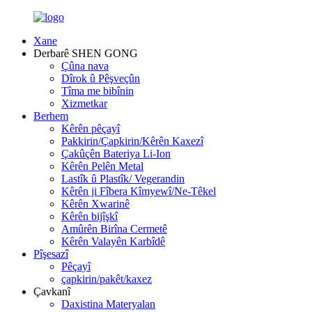
Xane
Derbarê SHEN GONG
Çûna nava
Dîrok û Pêşveçûn
Tîma me bibînin
Xizmetkar
Berhem
Kêrên pêçayî
Pakkirin/Çapkirin/Kêrên Kaxezî
Çakûçên Bateriya Li-Ion
Kêrên Pelên Metal
Lastîk û Plastîk/ Vegerandin
Kêrên ji Fîbera Kîmyewî/Ne-Têkel
Kêrên Xwarinê
Kêrên bijîşkî
Amûrên Birîna Cermetê
Kêrên Valayên Karbîdê
Pîşesazî
Pêçayî
çapkirin/pakêt/kaxez
Çavkanî
Daxistina Materyalan