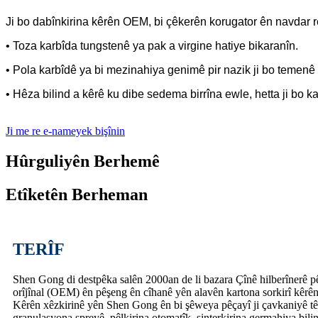
Ji bo dabînkirina kêrên OEM, bi çêkerên korugator ên navdar r
• Toza karbîda tungstenê ya pak a virgine hatiye bikaranîn.
• Pola karbîdê ya bi mezinahiya genimê pir nazik ji bo temenê 
• Hêza bilind a kêrê ku dibe sedema birrîna ewle, hetta ji bo kar
Ji me re e-nameyek bişînin
Hûrguliyên Berhemê
Etîketên Berheman
TERÎF
Shen Gong di destpêka salên 2000an de li bazara Çînê hilberînerê pêş
orîjînal (OEM) ên pêşeng ên cîhanê yên alavên kartona sorkirî kêrê
Kêrên xêzkirinê yên Shen Gong ên bi şêweya pêçayî ji çavkaniyê têne
granulasyona spreyê, pêlkirina otomatîk, sinterkirina germahiya bi