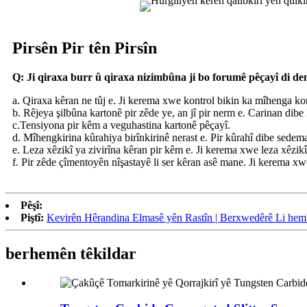
Pirsên Pir tên Pirsîn
Q: Ji qiraxa burr û qiraxa nizimbûna ji bo forumê pêçayî di dem
a. Qiraxa kêran ne tûj e. Ji kerema xwe kontrol bikin ka mîhenga konîk 
b. Rêjeya şilbûna kartonê pir zêde ye, an jî pir nerm e. Carinan dib
c.Tensiyona pir kêm a veguhastina kartonê pêçayî.
d. Mîhengkirina kûrahiya birînkirinê nerast e. Pir kûrahî dibe sede
e. Leza xêzikî ya zivirîna kêran pir kêm e. Ji kerema xwe leza xêzikî
f. Pir zêde çîmentoyên nîşastayê li ser kêran asê mane. Ji kerema xw
Pêşî:
Piştî:
Kevirên Hêrandina Elmasê yên Rastîn | Berxwedêrê Li hembe
berhemên têkildar