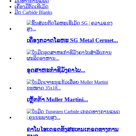
ມີດທາງການແພດ
ເຄື່ອງມືຕັດເຊີເມັດ
ມີດ Carbide Blanks
ເຄື່ອງກວາດໂລຫະ SG Metal Cermet...
ອຸດສາຫະກຳຊີມັງຄາໄບ...
ເຫຼັກກ້າ Muller Martini...
ຄາໂບໄຮເດຣດທັງສະເຕນເກຣດທາງການ
ແພດ...