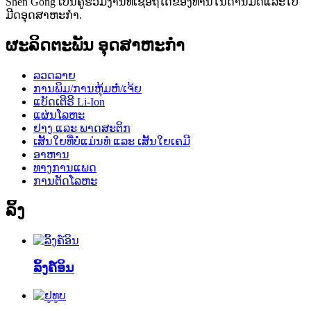
Shen Gong ເປັນຄູ່ຮ່ວມງານທີ່ເຊື່ອຖືໄດ້ຂອງທ່ານໃນດ້ານມີດແລະໃບ
ມີດອຸດສາຫະກໍາ.
ຜະລິດຕະພັນ ອຸດສາຫະກຳ
ລວດລາຍ
ການພິມ/ການຫຸ້ມຫໍ່/ເຈ້ຍ
ແບັດເຕີຣີ Li-Ion
ແຜ່ນໂລຫະ
ຢາງ ແລະ ພາດສະຕິກ
ເສັ້ນໃຍທີ່ບໍ່ແມ່ນທໍ ແລະ ເສັ້ນໃຍເຄມີ
ອາຫານ
ທາງການແພດ
ການຕັດໂລຫະ
ລິ້ງ
ລິ້ງຄ໌ອິນ