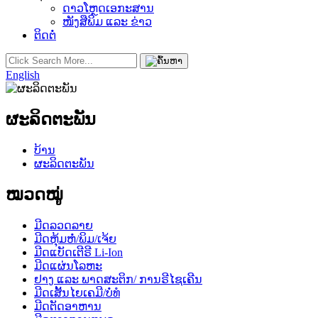
ດາວໂຫຼດເອກະສານ
ໜັງສືພິມ ແລະ ຂ່າວ
ຕິດຕໍ່
English
ຜະລິດຕະພັນ
ບ້ານ
ຜະລິດຕະພັນ
ໝວດໝູ່
ມີດລວດລາຍ
ມີດຫຸ້ມຫໍ່/ພິມ/ເຈ້ຍ
ມີດແບັດເຕີຣີ Li-Ion
ມີດແຜ່ນໂລຫະ
ຢາງ ແລະ ພາດສະຕິກ/ ການຣີໄຊເຄີນ
ມີດເສັ້ນໄຍເຄມີ/ບໍ່ທໍ
ມີດຕັດອາຫານ