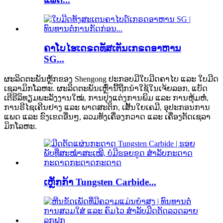
ຄາໂບໄຮເດຣດທັສເຕັນເກຣດອາຫານ
SG...
ຜະລິດຕະພັນຫຼັກຂອງ Shengong ປະກອບມີໃບມີດຄາໄບ ແລະ ໃບມີດ
ເຊລາມິກໂລຫະ. ຜະລິດຕະພັນເຫຼົ່ານີ້ຖືກນໍາໃຊ້ໃນເຈ້ຍລອກ, ແບັດ
ເຕີຣີລິທຽມພະລັງງານໃໝ່, ການປຸງແຕ່ງການພິມ ແລະ ການຫຸ້ມຫໍ່,
ການຣີໄຊເຄີນຢາງ ແລະ ພາດສະຕິກ, ເສັ້ນໃຍເຄມີ, ອຸປະກອນການ
ແພດ ແລະ ຂົງເຂດອື່ນໆ, ລວມທັງເຄື່ອງກວາດ ແລະ ເຄື່ອງຕັດເຊລາ
ມິກໂລຫະ.
ເຫຼັກກ້າ Tungsten Carbide...