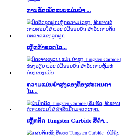
ການຂັດເພັດແບບແມ່ນຍໍາ ...
ເຫຼັກກ້າລວດໄວ...
ຄວາມແມ່ນຍໍາສູງຂອງທັອງສະເຕນຄາ
ໄບ...
ເຫຼັກຕັດ Tungsten Carbide ສີດຳ...