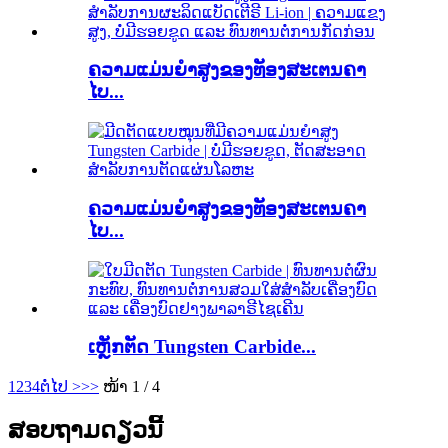
ຄວາມແມ່ນຍໍາສູງຂອງທັອງສະເຕນຄາ
ໄບ...
ຄວາມແມ່ນຍໍາສູງຂອງທັອງສະເຕນຄາ
ໄບ...
ເຫຼັກຕັດ Tungsten Carbide...
1
2
3
4
ຕໍ່ໄປ >
>>
ໜ້າ 1 / 4
ສອບຖາມດຽວນີ້