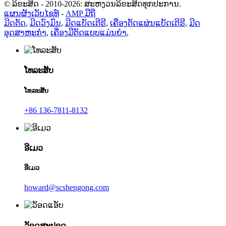
© ລິຂະສິດ - 2010-2026: ສະຫງວນລິຂະສິດທຸກປະການ.
ແຜນຜັງເວັບໄຊທ໌
-
AMP ມືຖື
ມີດຕັດ
,
ມີດວົງມົນ
,
ມີດແບັດເຕີຣີ
,
ເຄື່ອງຕັດແຜ່ນແບັດເຕີຣີ
,
ມີດ
ອຸດສາຫະກຳ
,
ເຄື່ອງມືຕັດແບບແມ່ນຍໍາ
,
ໂທລະສັບ
ໂທລະສັບ
+86 136-7811-8132
ອີເມວ
ອີເມວ
howard@scshengong.com
ວັອດສະປອດ