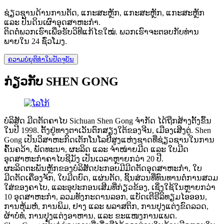
ຊ່ຽວຊານດ້ານການຕັດ, ແກະສະຫຼັກ, ແກະສະຫຼັກ, ແກະສະຫຼັກ
ແລະ ປັ້ນດິນເຜົາອຸດສາຫະກຳ.
ຕິດຕໍ່ພວກເຮົາເພື່ອຮັບວິທີແກ້ໄຂໃໝ່. ພວກເຮົາຈະຕອບກັບທ່ານ
ພາຍໃນ 24 ຊົ່ວໂມງ.
ຄວາມບໍ່ຍຸຕິທຳໃນປັດຈຸບັນ
ກ່ຽວກັບ SHEN GONG
ບໍລິສັດ ມີດຕັດຄາໄບ Sichuan Shen Gong ຈຳກັດ ໄດ້ຖືກສ້າງຕັ້ງຂຶ້ນ
ໃນປີ 1998. ຕັ້ງຢູ່ທາງຕາເວັນຕົກສຽງໃຕ້ຂອງຈີນ, ເມືອງເສີງຕູ່. Shen
Gong ເປັນວິສາຫະກິດເຕັກໂນໂລຢີສູງແຫ່ງຊາດທີ່ຊ່ຽວຊານໃນການ
ຄົ້ນຄວ້າ, ພັດທະນາ, ຜະລິດ ແລະ ຈຳໜ່າຍມີດ ແລະ ໃບມີດ
ອຸດສາຫະກຳຄາໄບຊີມັງ ເປັນເວລາຫຼາຍກວ່າ 20 ປີ.
ຜະລິດຕະພັນຫຼັກຂອງບໍລິສັດປະກອບມີມີດຕັດອຸດສາຫະກໍາ, ໃບ
ມີດຕັດເຄື່ອງຈັກ, ໃບມີດບົດ, ແຜ່ນຕັດ, ຊິ້ນສ່ວນທີ່ທົນທານຕໍ່ການສວມ
ໃສ່ຂອງຄາໄບ, ແລະອຸປະກອນເສີມທີ່ກ່ຽວຂ້ອງ, ເຊິ່ງໃຊ້ໃນຫຼາຍກວ່າ
10 ອຸດສາຫະກໍາ, ລວມທັງກະດານລອກ, ແບັດເຕີຣີລິທຽມໄອອອນ,
ການຫຸ້ມຫໍ່, ການພິມ, ຢາງ ແລະ ພລາສຕິກ, ການປຸງແຕ່ງຂົດລວດ,
ຜ້າບໍ່ທໍ, ການປຸງແຕ່ງອາຫານ, ແລະ ຂະແໜງການແພດ.