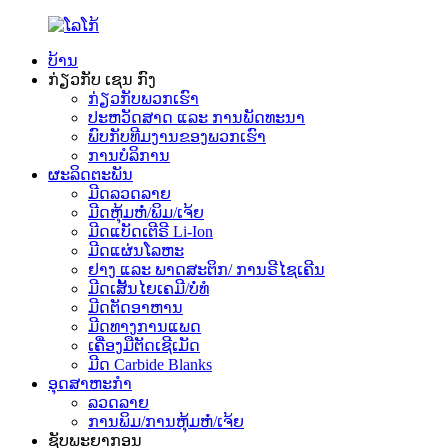
ບ້ານ
ກ່ຽວກັບ ເຊນ ກົງ
ກ່ຽວກັບພວກເຮົາ
ປະຫວັດສາດ ແລະ ການພັດທະນາ
ພົບກັບທີມງານຂອງພວກເຮົາ
ການບໍລິການ
ຜະລິດຕະພັນ
ມີດລວດລາຍ
ມີດຫຸ້ມຫໍ່/ພິມ/ເຈ້ຍ
ມີດແບັດເຕີຣີ Li-Ion
ມີດແຜ່ນໂລຫະ
ຢາງ ແລະ ພາດສະຕິກ/ ການຣີໄຊເຄີນ
ມີດເສັ້ນໄຍເຄມີ/ບໍ່ທໍ
ມີດຕັດອາຫານ
ມີດທາງການແພດ
ເຄື່ອງມືຕັດເຊີເມັດ
ມີດ Carbide Blanks
ອຸດສາຫະກຳ
ລວດລາຍ
ການພິມ/ການຫຸ້ມຫໍ່/ເຈ້ຍ
ຊັບພະຍາກອນ