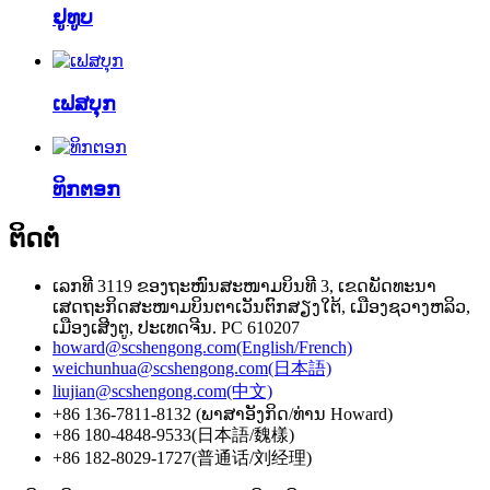
ຢູທູບ
ເຟສບຸກ
ທິກຕອກ
ຕິດຕໍ່
ເລກທີ 3119 ຂອງຖະໜົນສະໜາມບິນທີ 3, ເຂດພັດທະນາ
ເສດຖະກິດສະໜາມບິນຕາເວັນຕົກສຽງໃຕ້, ເມືອງຊວາງຫລິວ,
ເມືອງເສີງຕູ, ປະເທດຈີນ. PC 610207
howard@scshengong.com(English/French)
weichunhua@scshengong.com(日本語)
liujian@scshengong.com(中文)
+86 136-7811-8132 (ພາສາອັງກິດ/ທ່ານ Howard)
+86 180-4848-9533(日本語/魏樣)
+86 182-8029-1727(普通话/刘经理)