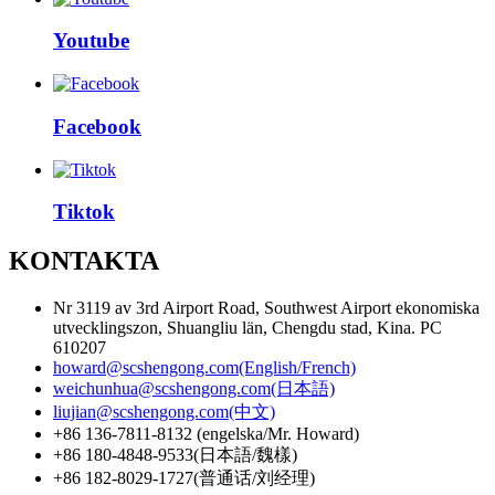
Youtube
Facebook
Tiktok
KONTAKTA
Nr 3119 av 3rd Airport Road, Southwest Airport ekonomiska
utvecklingszon, Shuangliu län, Chengdu stad, Kina. PC
610207
howard@scshengong.com(English/French)
weichunhua@scshengong.com(日本語)
liujian@scshengong.com(中文)
+86 136-7811-8132 (engelska/Mr. Howard)
+86 180-4848-9533(日本語/魏樣)
+86 182-8029-1727(普通话/刘经理)