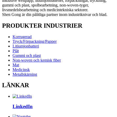
inklusive wellpapp, litiumjonbatterier, förpackningar, tryckning,
gummi och plast, spolbearbetning, non-woven-tyger,
livsmedelsbearbetning och medicintekniska sektorer.
Shen Gong är din pålitliga partner inom industriknivar och blad.
PRODUKTER INDUSTRIER
Korrugerad
Tryck/Förpackning/Papper
Litiumjonbatteri
Plåt
Gummi och plast
Non-woven och kemisk fiber
Mat
Medicinsk
Metallskärning
LÄNKAR
LinkedIn