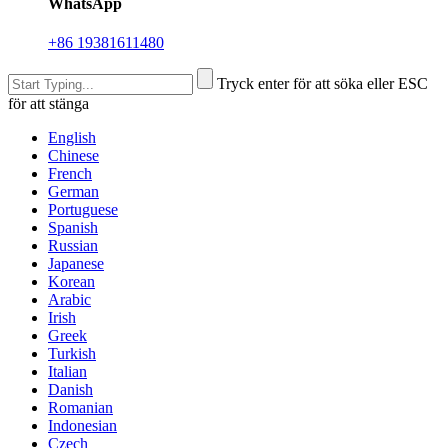
WhatsApp
+86 19381611480
Tryck enter för att söka eller ESC
för att stänga
English
Chinese
French
German
Portuguese
Spanish
Russian
Japanese
Korean
Arabic
Irish
Greek
Turkish
Italian
Danish
Romanian
Indonesian
Czech