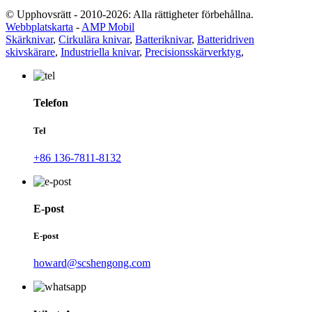
© Upphovsrätt - 2010-2026: Alla rättigheter förbehållna.
Webbplatskarta
-
AMP Mobil
Skärknivar
,
Cirkulära knivar
,
Batteriknivar
,
Batteridriven
skivskärare
,
Industriella knivar
,
Precisionsskärverktyg
,
Telefon
Tel
+86 136-7811-8132
E-post
E-post
howard@scshengong.com