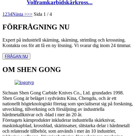
Volframkarbidskärkross...
1
2
3
4
Nästa >
>>
Sida 1 / 4
FÖRFRÅGNING NU
Expert på industriell skärning, skärning, strimling och krossning.
Kontakta oss för att få en ny lösning. Vi svarar dig inom 24 timmar.
FRÅGAN NU
OM SHEN GONG
Sichuan Shen Gong Carbide Knives Co., Ltd. grundades 1998.
Shen Gong är beläget i sydvästra Kina, Chengdu, och är ett
nationellt högteknologiskt företag som specialiserat sig på forskning,
utveckling, tillverkning och försäljning av industriella
hårdmetallknivar och -blad i mer än 20 år.
Företagets kärnprodukter inkluderar industriella skärknivar,
maskinkapblad, krossblad, skärinsatser, slitstarka delar i hårdmetall
och relaterade tillbehör, som används i mer än 10 industrier,