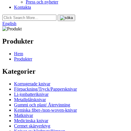
Press och nyheter
Kontakta
English
Produkter
Hem
Produkter
Kategorier
Korrugerade knivar
Förpackning/Tryck/Pappersknivar
Li-jonbatteriknivar
Metallplåtsknivar
Gummi och plast/ Återvinning
Kemiska fiber-/non-woven-knivar
Matknivar
Medicinska knivar
Cermet skärverktyg