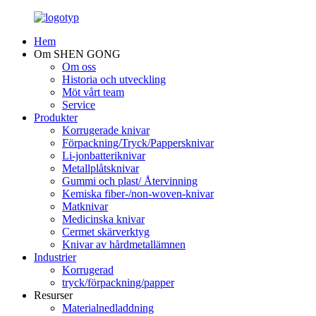
Hem
Om SHEN GONG
Om oss
Historia och utveckling
Möt vårt team
Service
Produkter
Korrugerade knivar
Förpackning/Tryck/Pappersknivar
Li-jonbatteriknivar
Metallplåtsknivar
Gummi och plast/ Återvinning
Kemiska fiber-/non-woven-knivar
Matknivar
Medicinska knivar
Cermet skärverktyg
Knivar av hårdmetallämnen
Industrier
Korrugerad
tryck/förpackning/papper
Resurser
Materialnedladdning