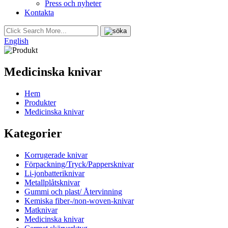
Press och nyheter
Kontakta
English
Medicinska knivar
Hem
Produkter
Medicinska knivar
Kategorier
Korrugerade knivar
Förpackning/Tryck/Pappersknivar
Li-jonbatteriknivar
Metallplåtsknivar
Gummi och plast/ Återvinning
Kemiska fiber-/non-woven-knivar
Matknivar
Medicinska knivar