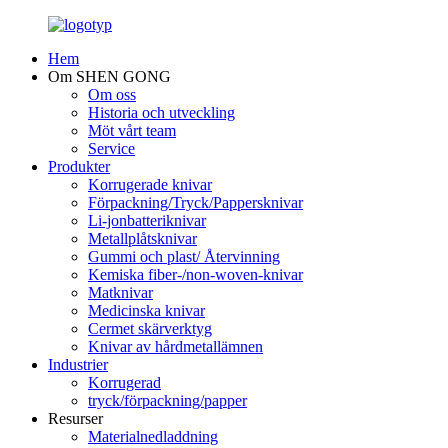
Hem
Om SHEN GONG
Om oss
Historia och utveckling
Möt vårt team
Service
Produkter
Korrugerade knivar
Förpackning/Tryck/Pappersknivar
Li-jonbatteriknivar
Metallplåtsknivar
Gummi och plast/ Återvinning
Kemiska fiber-/non-woven-knivar
Matknivar
Medicinska knivar
Cermet skärverktyg
Knivar av hårdmetallämnen
Industrier
Korrugerad
tryck/förpackning/papper
Resurser
Materialnedladdning