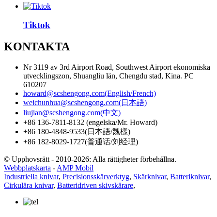
Tiktok
KONTAKTA
Nr 3119 av 3rd Airport Road, Southwest Airport ekonomiska
utvecklingszon, Shuangliu län, Chengdu stad, Kina. PC
610207
howard@scshengong.com(English/French)
weichunhua@scshengong.com(日本語)
liujian@scshengong.com(中文)
+86 136-7811-8132 (engelska/Mr. Howard)
+86 180-4848-9533(日本語/魏樣)
+86 182-8029-1727(普通话/刘经理)
© Upphovsrätt - 2010-2026: Alla rättigheter förbehållna.
Webbplatskarta
-
AMP Mobil
Industriella knivar
,
Precisionsskärverktyg
,
Skärknivar
,
Batteriknivar
,
Cirkulära knivar
,
Batteridriven skivskärare
,