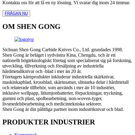
Kontakta oss för att få en ny lösning. Vi svarar dig inom 24 timmar.
FRÅGAN NU
OM SHEN GONG
Sichuan Shen Gong Carbide Knives Co., Ltd. grundades 1998.
Shen Gong är beläget i sydvästra Kina, Chengdu, och är ett
nationellt högteknologiskt företag som specialiserat sig på forskning,
utveckling, tillverkning och försäljning av industriella
hårdmetallknivar och -blad i mer än 20 år.
Företagets kärnprodukter inkluderar industriella skärknivar,
maskinkapblad, krossblad, skärinsatser, slitstarka delar i hårdmetall
och relaterade tillbehör, som används i mer än 10 industrier,
inklusive wellpapp, litiumjonbatterier, förpackningar, tryckning,
gummi och plast, spolbearbetning, non-woven-tyger,
livsmedelsbearbetning och medicintekniska sektorer.
Shen Gong är din pålitliga partner inom industriknivar och blad.
PRODUKTER INDUSTRIER
Korrugerad