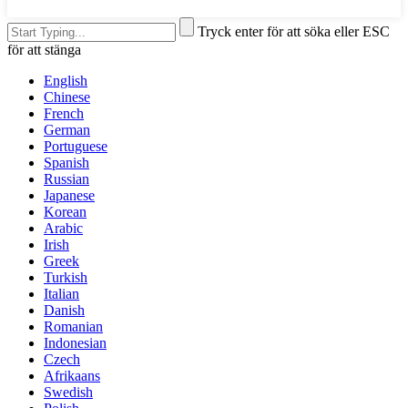
Tryck enter för att söka eller ESC
för att stänga
English
Chinese
French
German
Portuguese
Spanish
Russian
Japanese
Korean
Arabic
Irish
Greek
Turkish
Italian
Danish
Romanian
Indonesian
Czech
Afrikaans
Swedish