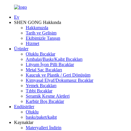
Ev
SHEN GONG Hakkında
Hakkımızda
Tarih ve Gelişim
Ekibimizle Tanışın
Hizmet
Ürünler
Oluklu Bıçaklar
Ambalaj/Baskı/Kağıt Bıçakları
Lityum İyon Pilli Bıçaklar
Metal Sac Bıçakları
Kauçuk ve Plastik / Geri Dönüşüm
Kimyasal Elyaf/Dokumasız Bıçaklar
Yemek Bıçakları
Tıbbi Bıçaklar
Seramik Kesme Aletleri
Karbür Boş Bıçaklar
Endüstriler
Oluklu
baskı/paket/kağıt
Kaynaklar
Materyalleri İndirin