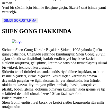
uzman.
Yeni bir çözüm için bizimle iletişime geçin. Size 24 saat içinde yanıt
vereceğiz.
ŞİMDİ SORUŞTURMA
SHEN GONG HAKKINDA
Sichuan Shen Gong Karbür Bıçakları Şirketi, 1998 yılında Çin'in
güneybatısında, Chengdu şehrinde kurulmuştur. Shen Gong, 20 yılı
aşkın süredir sertleştirilmiş karbür endüstriyel bıçak ve kesici
aletlerin araştırma, geliştirme, üretim ve satışında uzmanlaşmış ulusal
bir yüksek teknoloji kuruluşudur.
Şirketin temel ürünleri arasında endüstriyel dilme bıçakları, makine
kesme bıçakları, kırma bıçakları, kesici uçlar, karbür aşınmaya
dayanıklı parçalar ve ilgili aksesuarlar yer almaktadır. Bu ürünler,
oluklu mukavva, lityum iyon piller, ambalaj, baskı, kauçuk ve
plastik, bobin işleme, dokuma olmayan kumaşlar, gıda işleme ve tıp
sektörleri de dahil olmak üzere 10'dan fazla sektörde
kullanılmaktadır.
Shen Gong, endüstriyel bıçak ve kesici aletler konusunda güvenilir
ortağınızdır.