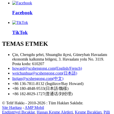
Facebook
TikTok
TEMAS ETMEK
Çin, Chengdu şehri, Shuangliu ilçesi, Güneybatı Havaalanı
ekonomik kalkınma bölgesi, 3. Havaalanı yolu No. 3119.
Posta kodu: 610207
howard@scshengong.com(English/French)
weichunhua@scshengong.com(日本語)
liujian@scshengong.com(中文)
+86 136-7811-8132 (İngilizce/Bay Howard)
+86 180-4848-9533(日本語/魏樣)
+86 182-8029-1727(普通话/刘经理)
© Telif Hakkı - 2010-2026 : Tüm Hakları Saklıdır.
Site Haritası
-
AMP Mobil
Endüstriyel Bıçaklar
,
Hassas Kesme Aletleri
,
Kesme Bıçakları
,
Pilli