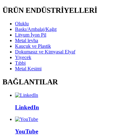
ÜRÜN ENDÜSTRİYELLERİ
Oluklu
Baskı/Ambalaj/Kağıt
Lityum İyon Pil
Metal levha
Kauçuk ve Plastik
Dokumasız ve Kimyasal Elyaf
Yiyecek
Tıbbi
Metal Kesimi
BAĞLANTILAR
LinkedIn
YouTube