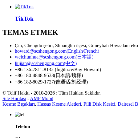
TikTok
TEMAS ETMEK
Çin, Chengdu şehri, Shuangliu ilçesi, Güneybatı Havaalanı ek
howard@scshengong.com(English/French)
weichunhua@scshengong.com(日本語)
liujian@scshengong.com(中文)
+86 136-7811-8132 (İngilizce/Bay Howard)
+86 180-4848-9533(日本語/魏樣)
+86 182-8029-1727(普通话/刘经理)
© Telif Hakkı - 2010-2026 : Tüm Hakları Saklıdır.
Site Haritası
-
AMP Mobil
Kesme Bıçakları
,
Hassas Kesme Aletleri
,
Pilli Disk Kesici
,
Dairesel B
Telefon