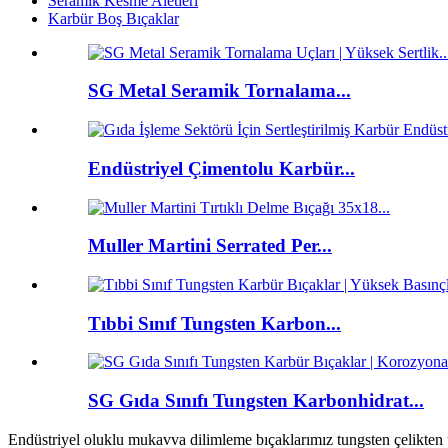
Seramik Kesme Aletleri
Karbür Boş Bıçaklar
SG Metal Seramik Tornalama...
Endüstriyel Çimentolu Karbür...
Muller Martini Serrated Per...
Tıbbi Sınıf Tungsten Karbon...
SG Gıda Sınıfı Tungsten Karbonhidrat...
Endüstriyel oluklu mukavva dilimleme bıçaklarımız tungsten çelikten ür