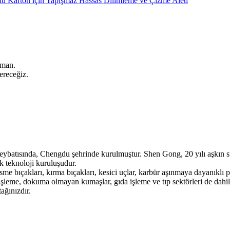
zman.
ereceğiz.
batısında, Chengdu şehrinde kurulmuştur. Shen Gong, 20 yılı aşkın süred
ek teknoloji kuruluşudur.
me bıçakları, kırma bıçakları, kesici uçlar, karbür aşınmaya dayanıklı pa
 işleme, dokuma olmayan kumaşlar, gıda işleme ve tıp sektörleri de dahil
ağınızdır.