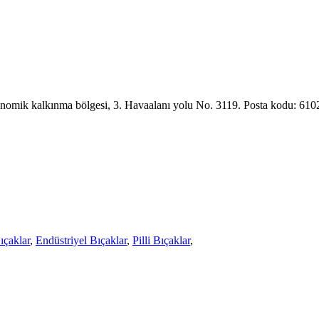
onomik kalkınma bölgesi, 3. Havaalanı yolu No. 3119. Posta kodu: 61
ıçaklar
,
Endüstriyel Bıçaklar
,
Pilli Bıçaklar
,