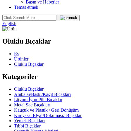
Basın ve Haberler
Temas etmek
English
Oluklu Bıçaklar
Ev
Ürünler
Oluklu Bıçaklar
Kategoriler
Oluklu Bıçaklar
Ambalaj/Baskı/Kağıt Bıçakları
Lityum İyon Pilli Bıçaklar
Metal Sac Bıçakları
Kauçuk ve Plastik / Geri Dönüşüm
Kimyasal Elyaf/Dokumasız Bıçaklar
Yemek Bıçakları
Tıbbi Bıçaklar