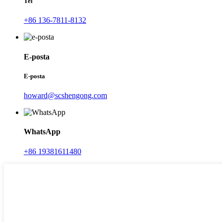
Tel
+86 136-7811-8132
E-posta
E-posta
howard@scshengong.com
WhatsApp
+86 19381611480