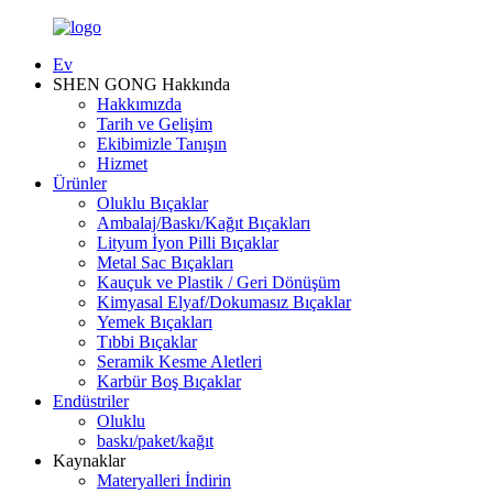
Ev
SHEN GONG Hakkında
Hakkımızda
Tarih ve Gelişim
Ekibimizle Tanışın
Hizmet
Ürünler
Oluklu Bıçaklar
Ambalaj/Baskı/Kağıt Bıçakları
Lityum İyon Pilli Bıçaklar
Metal Sac Bıçakları
Kauçuk ve Plastik / Geri Dönüşüm
Kimyasal Elyaf/Dokumasız Bıçaklar
Yemek Bıçakları
Tıbbi Bıçaklar
Seramik Kesme Aletleri
Karbür Boş Bıçaklar
Endüstriler
Oluklu
baskı/paket/kağıt
Kaynaklar
Materyalleri İndirin