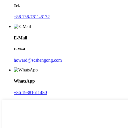
Tel.
+86 136-7811-8132
E-Mail
E-Mail
howard@scshengong.com
WhatsApp
+86 19381611480