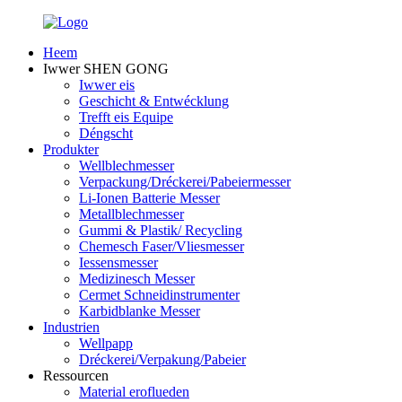
Heem
Iwwer SHEN GONG
Iwwer eis
Geschicht & Entwécklung
Trefft eis Equipe
Déngscht
Produkter
Wellblechmesser
Verpackung/Dréckerei/Pabeiermesser
Li-Ionen Batterie Messer
Metallblechmesser
Gummi & Plastik/ Recycling
Chemesch Faser/Vliesmesser
Iessensmesser
Medizinesch Messer
Cermet Schneidinstrumenter
Karbidblanke Messer
Industrien
Wellpapp
Dréckerei/Verpakung/Pabeier
Ressourcen
Material eroflueden