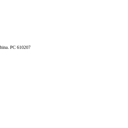
China. PC 610207