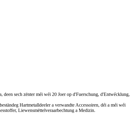
 deen sech zënter méi wéi 20 Joer op d'Fuerschung, d'Entwécklung,
beständeg Hartmetalldeeler a verwandte Accessoiren, déi a méi wéi
iesstoffer, Liewensmëttelveraarbechtung a Medizin.