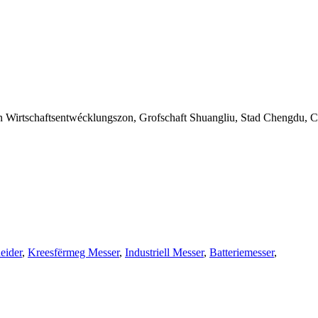
en Wirtschaftsentwécklungszon, Grofschaft Shuangliu, Stad Chengdu, 
eider
,
Kreesfërmeg Messer
,
Industriell Messer
,
Batteriemesser
,