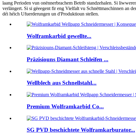
laang Perioden vun onënnerbrachem Betrib standzehalen. Si liwweren h
verlängert. Si si gëeegent fir eng Vielfalt vu Schnëttmaschinnen an
déi héich Ufuerderungen un d'Produktioun stellen.
Wolframkarbid gewellte...
Präzisiouns Diamant Schleifen ...
Wellblech aus Schnellstahl...
Premium Wolframkarbid Co...
SG PVD beschichtete Wolframkarburator...