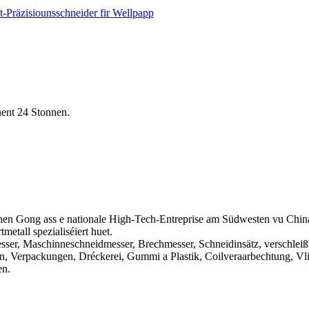
nent 24 Stonnen.
en Gong ass e nationale High-Tech-Entreprise am Südwesten vu China,
etall spezialiséiert huet.
sser, Maschinneschneidmesser, Brechmesser, Schneidinsätz, verschleiß
en, Verpackungen, Dréckerei, Gummi a Plastik, Coilveraarbechtung, Vl
en.