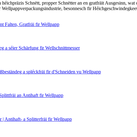
éichpräzis Schnëtt, propper Schnëtter an en gratfräit Ausgesinn, wat 
 der Wellpappverpackungsindustrie, besonnesch fir Héichgeschwindegkee