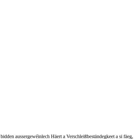
 bidden aussergewéinlech Häert a Verschleißbeständegkeet a si fäeg,