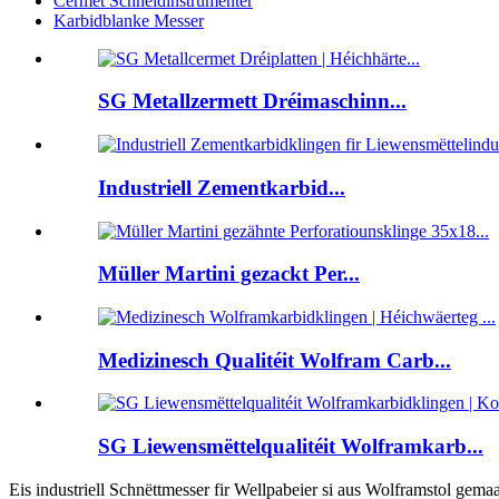
Cermet Schneidinstrumenter
Karbidblanke Messer
SG Metallzermett Dréimaschinn...
Industriell Zementkarbid...
Müller Martini gezackt Per...
Medizinesch Qualitéit Wolfram Carb...
SG Liewensmëttelqualitéit Wolframkarb...
Eis industriell Schnëttmesser fir Wellpabeier si aus Wolframstol gem