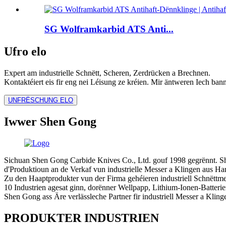
SG Wolframkarbid ATS Anti...
Ufro elo
Expert am industrielle Schnëtt, Scheren, Zerdrücken a Brechnen.
Kontaktéiert eis fir eng nei Léisung ze kréien. Mir äntweren Iech ban
UNFRËSCHUNG ELO
Iwwer Shen Gong
Sichuan Shen Gong Carbide Knives Co., Ltd. gouf 1998 gegrënnt. Sh
d'Produktioun an de Verkaf vun industrielle Messer a Klingen aus Hartm
Zu den Haaptprodukter vun der Firma gehéieren industriell Schnëttme
10 Industrien agesat ginn, dorënner Wellpapp, Lithium-Ionen-Batteri
Shen Gong ass Äre verlässleche Partner fir industriell Messer a Kling
PRODUKTER INDUSTRIEN