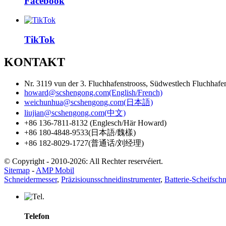
Facebook
TikTok
KONTAKT
Nr. 3119 vun der 3. Fluchhafenstrooss, Südwestlech Fluchhaf
howard@scshengong.com(English/French)
weichunhua@scshengong.com(日本語)
liujian@scshengong.com(中文)
+86 136-7811-8132 (Englesch/Här Howard)
+86 180-4848-9533(日本語/魏樣)
+86 182-8029-1727(普通话/刘经理)
© Copyright - 2010-2026: All Rechter reservéiert.
Sitemap
-
AMP Mobil
Schneidermesser
,
Präzisiounsschneidinstrumenter
,
Batterie-Scheifschn
Telefon