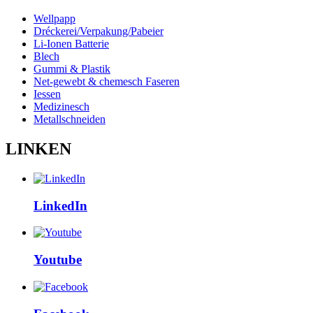
Wellpapp
Dréckerei/Verpakung/Pabeier
Li-Ionen Batterie
Blech
Gummi & Plastik
Net-gewebt & chemesch Faseren
Iessen
Medizinesch
Metallschneiden
LINKEN
LinkedIn
Youtube