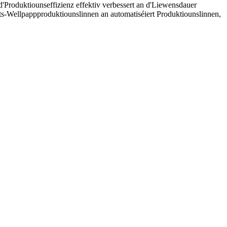
d'Produktiounseffizienz effektiv verbessert an d'Liewensdauer
ts-Wellpappproduktiounslinnen an automatiséiert Produktiounslinnen,