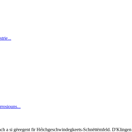
aach a si gëeegent fir Héichgeschwindegkeets-Schnëttëmfeld. D'Klingen