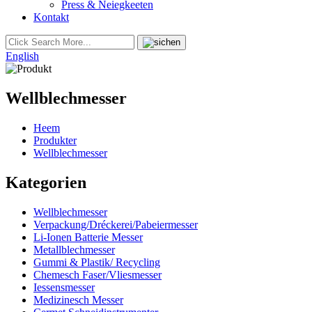
Press & Neiegkeeten
Kontakt
English
Wellblechmesser
Heem
Produkter
Wellblechmesser
Kategorien
Wellblechmesser
Verpackung/Dréckerei/Pabeiermesser
Li-Ionen Batterie Messer
Metallblechmesser
Gummi & Plastik/ Recycling
Chemesch Faser/Vliesmesser
Iessensmesser
Medizinesch Messer