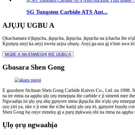
SG Tungsten Carbide ATS Ant...
AJỤJỤ UGBU A
Ọkachamara n'ịkpụcha, ịkpụcha, ịkpụcha, ịkpụcha na ịchacha ihe n'ụ
Kpọtụrụ anyị ka anyị nweta azịza ọhụrụ. Anyị ga-aza gị n'ime awa iri
MGBE A NA-ENWEGHỊ IKE UGBU A
Gbasara Shen Gong
E guzobere Sichuan Shen Gong Carbide Knives Co., Ltd. na 1998. N
na ire mma na agụba ụlọ ọrụ mmepụta ihe carbide e ji simenti mee ihe 
Ngwaahịa isi ụlọ ọrụ ahụ gụnyere mma ịkpụcha ihe n'ụlọ ọrụ mmepụta i
ọzọ yiri ya, nke e ji eme ihe n'ihe karịrị ụlọ ọrụ iri, gụnyere bọọdụ 
Shen Gong bụ onye mmekọ gị a pụrụ ịtụkwasị obi na mma na agụba 
Ụlọ ọrụ ngwaahịa