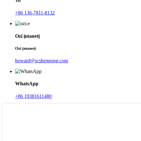
Tel
+86 136-7811-8132
Ozi ịntanetị
Ozi ịntanetị
howard@scshengong.com
WhatsApp
+86 19381611480