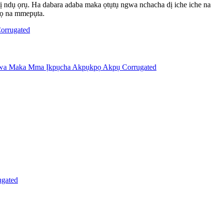
 ndụ ọrụ. Ha dabara adaba maka ọtụtụ ngwa nchacha dị iche iche na
họ na mmepụta.