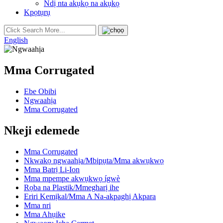
Ndị nta akụkọ na akụkọ
Kpọtụrụ
English
Mma Corrugated
Ebe Obibi
Ngwaahịa
Mma Corrugated
Nkeji edemede
Mma Corrugated
Nkwakọ ngwaahịa/Mbipụta/Mma akwụkwọ
Mma Batrị Li-Ion
Mma mpempe akwụkwọ ígwè
Rọba na Plastik/Mmegharị ihe
Eriri Kemịkal/Mma A Na-akpaghị Akpara
Mma nri
Mma Ahụike