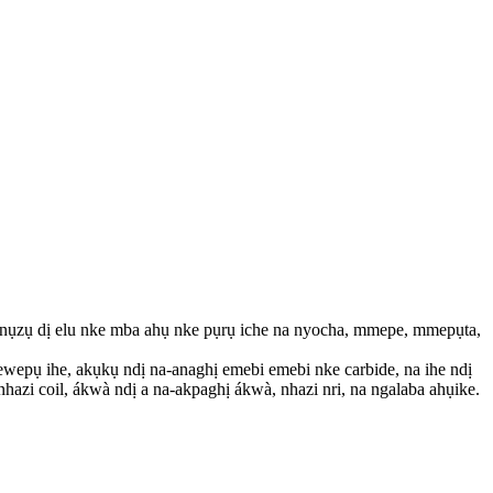
nụzụ dị elu nke mba ahụ nke pụrụ iche na nyocha, mmepe, mmepụta,
i ewepụ ihe, akụkụ ndị na-anaghị emebi emebi nke carbide, na ihe ndị
, nhazi coil, ákwà ndị a na-akpaghị ákwà, nhazi nri, na ngalaba ahụike.