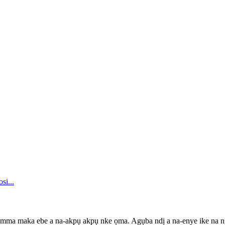
mma maka ebe a na-akpụ akpụ nke ọma. Agụba ndị a na-enye ike na ng