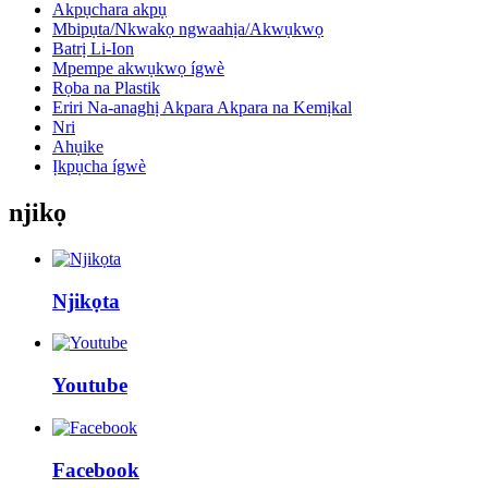
Akpụchara akpụ
Mbipụta/Nkwakọ ngwaahịa/Akwụkwọ
Batrị Li-Ion
Mpempe akwụkwọ ígwè
Rọba na Plastik
Eriri Na-anaghị Akpara Akpara na Kemịkal
Nri
Ahụike
Ịkpụcha ígwè
njikọ
Njikọta
Youtube
Facebook