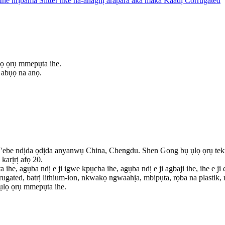
lọ ọrụ mmepụta ihe.
 abụọ na anọ.
'ebe ndịda ọdịda anyanwụ China, Chengdu. Shen Gong bụ ụlọ ọrụ tek
karịrị afọ 20.
he, agụba ndị e ji igwe kpụcha ihe, agụba ndị e ji agbaji ihe, ihe e j
corrugated, batrị lithium-ion, nkwakọ ngwaahịa, mbipụta, rọba na plastik
ụlọ ọrụ mmepụta ihe.