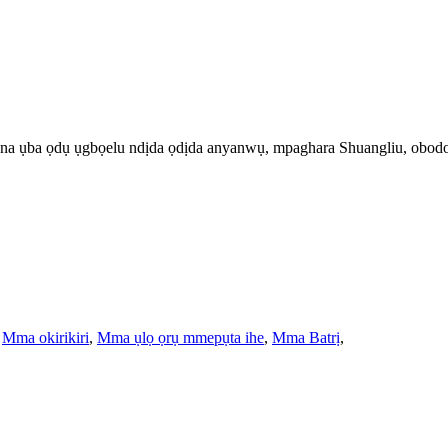
 na ụba ọdụ ụgbọelu ndịda ọdịda anyanwụ, mpaghara Shuangliu, obo
,
Mma okirikiri
,
Mma ụlọ ọrụ mmepụta ihe
,
Mma Batrị
,