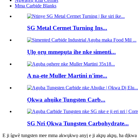
Ngwaọrụ Ịcha Cermet
Mma Carbide Blanks
SG Metal Cermet Turning Ins...
Ụlọ ọrụ mmepụta ihe nke simenti...
A na-ete Muller Martini n'ime...
Ọkwa ahụike Tungsten Carb...
SG Nri Ọkwa Tungsten Carbohydrate...
E ji ígwè tungsten mee mma akwụkwọ anyị e ji akpụ akpụ, ha dịkwa 