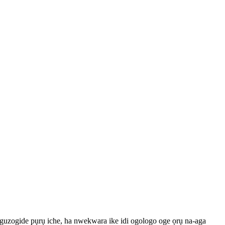
uzogide pụrụ iche, ha nwekwara ike idi ogologo oge ọrụ na-aga