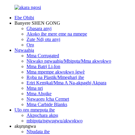
Ebe Obibi
Banyere SHEN GONG
Gbasara anyị
Akụkọ ihe mere eme na mmepe
Zute Ndị otu anyị
Ọrụ
Ngwaahịa
Mma Corrugated
Nkwakọ ngwaahịa/Mbipụta/Mma akwụkwọ
Mma Batrị Li-Ion
Mma mpempe akwụkwọ ígwè
Rọba na Plastik/Mmegharị ihe
Eriri Kemịkal/Mma A Na-akpaghị Akpara
Mma nri
Mma Ahụike
Ngwaọrụ Ịcha Cermet
Mma Carbide Blanks
Ụlọ ọrụ mmepụta ihe
Akpụchara akpụ
mbipụta/ngwugwu/akwụkwọ
akụrụngwa
Nbudata ihe