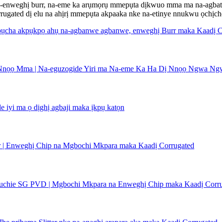
na-enweghị burr, na-eme ka arụmọrụ mmepụta dịkwuo mma ma na-agbatị
rrugated dị elu na ahịrị mmepụta akpaaka nke na-etinye nnukwu ọchịc