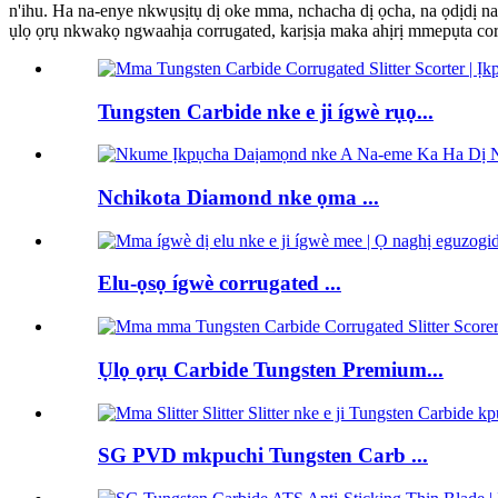
n'ihu. Ha na-enye nkwụsịtụ dị oke mma, nchacha dị ọcha, na ọdịdị 
ụlọ ọrụ nkwakọ ngwaahịa corrugated, karịsịa maka ahịrị mmepụta co
Tungsten Carbide nke e ji ígwè rụọ...
Nchikota Diamond nke ọma ...
Elu-ọsọ ígwè corrugated ...
Ụlọ ọrụ Carbide Tungsten Premium...
SG PVD mkpuchi Tungsten Carb ...