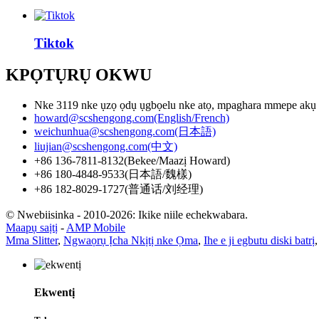
Tiktok
KPỌTỤRỤ OKWU
Nke 3119 nke ụzọ ọdụ ụgbọelu nke atọ, mpaghara mmepe akụ
howard@scshengong.com(English/French)
weichunhua@scshengong.com(日本語)
liujian@scshengong.com(中文)
+86 136-7811-8132(Bekee/Maazị Howard)
+86 180-4848-9533(日本語/魏樣)
+86 182-8029-1727(普通话/刘经理)
© Nwebiisinka - 2010-2026: Ikike niile echekwabara.
Maapụ saịtị
-
AMP Mobile
Mma Slitter
,
Ngwaọrụ Ịcha Nkịtị nke Ọma
,
Ihe e ji egbutu diski batrị
Ekwentị