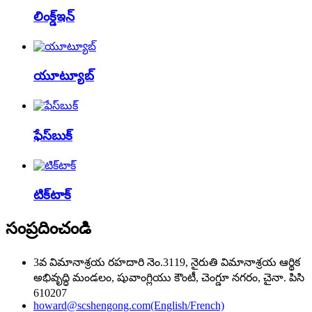
లింక్డ్ఇన్
యూట్యూబ్
ఫేస్‌బుక్
టిక్‌టాక్
సంప్రదించండి
3వ విమానాశ్రయ రహదారి నెం.3119, నైరుతి విమానాశ్రయ ఆర్థిక
అభివృద్ధి మండలం, షువాంగ్లియు కౌంటీ, చెంగ్డూ నగరం, చైనా. పిసి
610207
howard@scshengong.com(English/French)