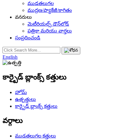
ముడతలుగల
ముద్రణ/ప్యాకేజీ/కాగితం
వనరులు
మెటీరియల్స్ డౌన్‌లోడ్
పత్రికా మరియు వార్తలు
సంప్రదించండి
English
కార్బైడ్ బ్లాంక్స్ కత్తులు
హోమ్
ఉత్పత్తులు
కార్బైడ్ బ్లాంక్స్ కత్తులు
వర్గాలు
ముడతలుగల కత్తులు