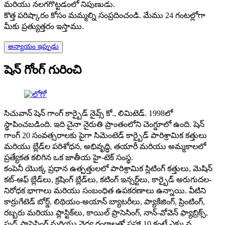
మరియు నలగగొట్టడంలో నిపుణుడు.
కొత్త పరిష్కారం కోసం మమ్మల్ని సంప్రదించండి. మేము 24 గంటల్లోగా
మీకు ప్రత్యుత్తరం ఇస్తాము.
అన్యాయం ఇప్పుడు
షెన్ గోంగ్ గురించి
సిచువాన్ షెన్ గాంగ్ కార్బైడ్ నైవ్స్ కో., లిమిటెడ్. 1998లో
స్థాపించబడింది. ఇది చైనా నైరుతి ప్రాంతంలోని చెంగ్డూలో ఉంది. షెన్
గాంగ్ 20 సంవత్సరాలకు పైగా సిమెంటెడ్ కార్బైడ్ పారిశ్రామిక కత్తులు
మరియు బ్లేడ్‌ల పరిశోధన, అభివృద్ధి, తయారీ మరియు అమ్మకాలలో
ప్రత్యేకత కలిగిన ఒక జాతీయ హై-టెక్ సంస్థ.
కంపెనీ యొక్క ప్రధాన ఉత్పత్తులలో పారిశ్రామిక స్లిటింగ్ కత్తులు, మెషిన్
కట్-ఆఫ్ బ్లేడ్‌లు, క్రషింగ్ బ్లేడ్‌లు, కటింగ్ ఇన్సర్ట్‌లు, కార్బైడ్ అరుగుదల-
నిరోధక భాగాలు మరియు సంబంధిత ఉపకరణాలు ఉన్నాయి. వీటిని
కార్రుగేటెడ్ బోర్డ్, లిథియం-అయాన్ బ్యాటరీలు, ప్యాకేజింగ్, ప్రింటింగ్,
రబ్బరు మరియు ప్లాస్టిక్‌లు, కాయిల్ ప్రాసెసింగ్, నాన్-వోవెన్ ఫ్యాబ్రిక్స్,
ఫుడ్ ప్రాసెసింగ్ మరియు వైద్య రంగాలతో సహా 10 కంటే ఎక్కువ