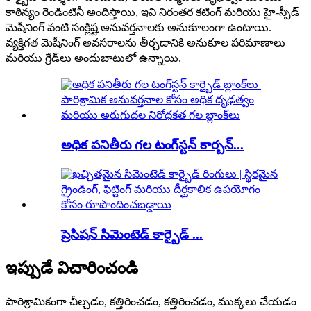
కాఠిన్యం రెండింటినీ అందిస్తాయి, ఇవి నిరంతర కటింగ్ మరియు హై-స్పీడ్
మెషీనింగ్ వంటి సంక్లిష్ట అనువర్తనాలకు అనుకూలంగా ఉంటాయి.
వ్యక్తిగత మెషీనింగ్ అవసరాలను తీర్చడానికి అనుకూల పరిమాణాలు
మరియు గ్రేడ్‌లు అందుబాటులో ఉన్నాయి.
అధిక పనితీరు గల టంగ్‌స్టన్ కార్బన్...
ప్రెసిషన్ సిమెంటెడ్ కార్బైడ్ ...
ఇప్పుడే విచారించండి
పారిశ్రామికంగా చీల్చడం, కత్తిరించడం, కత్తిరించడం, ముక్కలు చేయడం