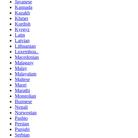
Javanese
Kannada
Kazakh
Khmer
Kurdish
Kyrgyz
Latin
Latvian
Lithuanian
Luxembou..
Macedonian
Malagasy
Malay
Malayalam
Maltese
Maori
Marathi
Mongolian
Burmese
Nepali
Norwegian
Pashto
Persian
Punjabi
Serbian