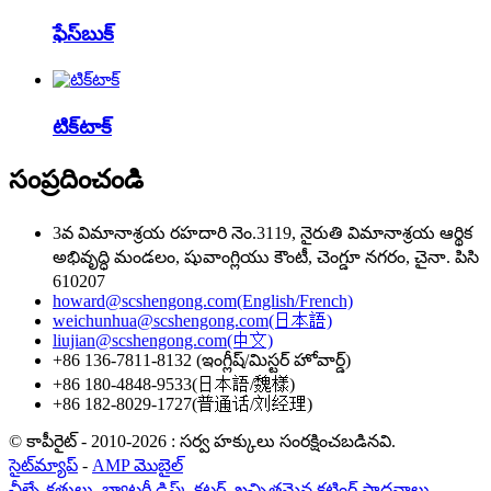
ఫేస్‌బుక్
టిక్‌టాక్
సంప్రదించండి
3వ విమానాశ్రయ రహదారి నెం.3119, నైరుతి విమానాశ్రయ ఆర్థిక
అభివృద్ధి మండలం, షువాంగ్లియు కౌంటీ, చెంగ్డూ నగరం, చైనా. పిసి
610207
howard@scshengong.com(English/French)
weichunhua@scshengong.com(日本語)
liujian@scshengong.com(中文)
+86 136-7811-8132 (ఇంగ్లీష్/మిస్టర్ హోవార్డ్)
+86 180-4848-9533(日本語/魏樣)
+86 182-8029-1727(普通话/刘经理)
© కాపీరైట్ - 2010-2026 : సర్వ హక్కులు సంరక్షించబడినవి.
సైట్‌మ్యాప్
-
AMP మొబైల్
చీల్చే కత్తులు
,
బ్యాటరీ డిస్క్ కట్టర్
,
ఖచ్చితమైన కటింగ్ సాధనాలు
,