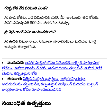
గరిష్ట కోత వేగ పరిమితి ఎంత?
A: పొడి కోతకు, ఇది నిమిషానికి ≤500 మీ. ఉంటుంది. తడి కోతకు,
దీనిని నిమిషానికి 800 మీ. వరకు పెంచవచ్చు.
ప్ర: షెన్ గాంగ్ ఏమి అందించగలదు?
A: ఉచిత నమూనాలు, నమూనా పారామితులు మరియు పూర్తి
అమ్మకం తర్వాత సేవ.
మునుపటి:
ఆహార మిల్లింగ్ కోసం సిమెంటెడ్ కార్బైడ్ పారిశ్రామిక
బ్లేడ్‌లు | ఆహార ప్రాసెసింగ్ కోసం అరుగుదలను తట్టుకునే, ఆహార శ్రేణికి
చెందిన, కచ్చితమైన కోత
తరువాత:
సెర్మెట్ మిల్లింగ్ ఇన్సర్ట్‌లు | అధిక కచ్చితత్వం,
అరుగుదలను తట్టుకునేవి, కచ్చితమైన మెషీనింగ్ మరియు మిల్లింగ్
కార్యకలాపాల కోసం రూపొందించబడినవి
సంబంధిత ఉత్పత్తులు