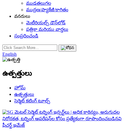
ముడతలుగల
ముద్రణ/ప్యాకేజీ/కాగితం
వనరులు
మెటీరియల్స్ డౌన్‌లోడ్
పత్రికా మరియు వార్తలు
సంప్రదించండి
English
ఉత్పత్తులు
హోమ్
ఉత్పత్తులు
సెర్మెట్ కటింగ్ టూల్స్