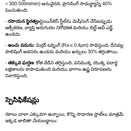
= 300-500m/min) అనువైనది, ప్రాసెసింగ్ సామర్థ్యాన్ని 40%
పెంచుతుంది.
-
రసాయన స్థిరత్వం
స్టెయిన్‌లెస్ స్టీల్‌ను మెషీనింగ్ చేసేటప్పుడు
ఆక్సీకరణ, వ్యాప్తి అరుగుదల నిరోధకత మరియు బిల్ట్-అప్ ఎడ్జ్
ఉండదు.
-
అంచు పదును
: మిర్రర్ టర్నింగ్ (Ra ≤ 0.4μm) సాధిస్తుంది, దీనివల్ల
పాలిషింగ్ అవసరం ఉండదు మరియు ఖర్చులు 30% తగ్గుతాయి.
-
తక్కువ ఘర్షణ
: కోత వేడిని తగ్గిస్తుంది, పనిముక్క యొక్క పదార్థ
లక్షణాలను కాపాడుతుంది మరియు భాగాల ఉష్ణ విరూపణను
నివారిస్తుంది.
స్పెసిఫికేషన్లు
రకాలు చాలా ఎక్కువగా ఉన్నాయి, కొన్ని సాధారణ స్లాట్‌లు మాత్రమే
ఇక్కడ జాబితా చేయబడ్డాయి: