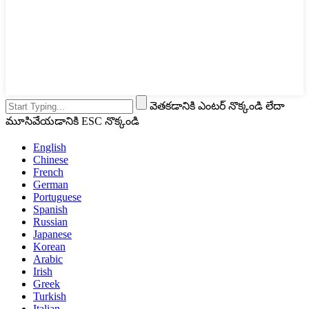
వెతకడానికి ఎంటర్ నొక్కండి లేదా
మూసివేయడానికి ESC నొక్కండి
English
Chinese
French
German
Portuguese
Spanish
Russian
Japanese
Korean
Arabic
Irish
Greek
Turkish
Italian