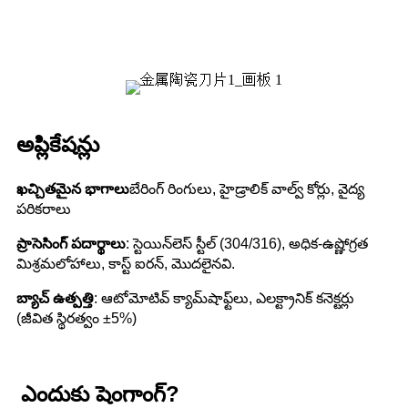
అప్లికేషన్లు
ఖచ్చితమైన భాగాలు
బేరింగ్ రింగులు, హైడ్రాలిక్ వాల్వ్ కోర్లు, వైద్య
పరికరాలు
ప్రాసెసింగ్ పదార్థాలు
: స్టెయిన్‌లెస్ స్టీల్ (304/316), అధిక-ఉష్ణోగ్రత
మిశ్రమలోహాలు, కాస్ట్ ఐరన్, మొదలైనవి.
బ్యాచ్ ఉత్పత్తి
: ఆటోమోటివ్ క్యామ్‌షాఫ్ట్‌లు, ఎలక్ట్రానిక్ కనెక్టర్లు
(జీవిత స్థిరత్వం ±5%)
ఎందుకు షెంగాంగ్?