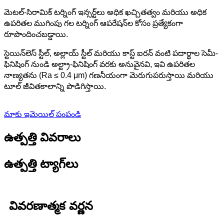
మెటల్-సిరామిక్ టర్నింగ్ ఇన్సర్ట్‌లు అధిక ఖచ్చితత్వం మరియు అధిక
ఉపరితల ముగింపు గల టర్నింగ్ ఆపరేషన్‌ల కోసం ప్రత్యేకంగా
రూపొందించబడ్డాయి.
స్టెయిన్‌లెస్ స్టీల్, అల్లాయ్ స్టీల్ మరియు కాస్ట్ ఐరన్ వంటి పదార్థాల సెమీ-
ఫినిషింగ్ నుండి అల్ట్రా-ఫినిషింగ్ వరకు అనువైనవి, ఇవి ఉపరితల
నాణ్యతను (Ra ≤ 0.4 μm) గణనీయంగా మెరుగుపరుస్తాయి మరియు
టూల్ జీవితకాలాన్ని పొడిగిస్తాయి.
మాకు ఇమెయిల్ పంపండి
ఉత్పత్తి వివరాలు
ఉత్పత్తి ట్యాగ్‌లు
వివరణాత్మక వర్ణన