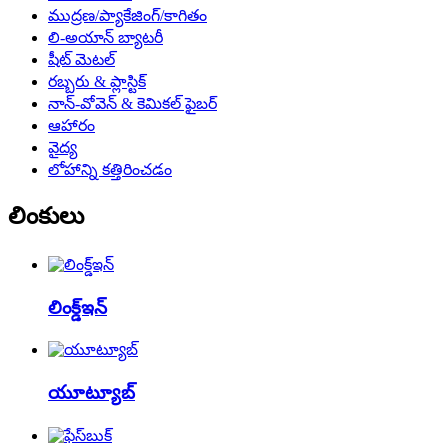
ముద్రణ/ప్యాకేజింగ్/కాగితం
లి-అయాన్ బ్యాటరీ
షీట్ మెటల్
రబ్బరు & ప్లాస్టిక్
నాన్-వోవెన్ & కెమికల్ ఫైబర్
ఆహారం
వైద్య
లోహాన్ని కత్తిరించడం
లింకులు
లింక్డ్ఇన్
యూట్యూబ్