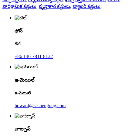
పారిశ్రామిక కత్తులు
,
వృత్తాకార కత్తులు
,
బ్యాటరీ కత్తులు
,
ఫోన్
టెల్
+86 136-7811-8132
ఇ-మెయిల్
ఇ-మెయిల్
howard@scshengong.com
వాట్సాప్