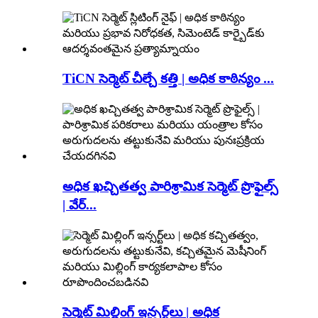
TiCN సెర్మెట్ చీల్చే కత్తి | అధిక కాఠిన్యం ...
అధిక ఖచ్చితత్వ పారిశ్రామిక సెర్మెట్ ప్రొఫైల్స్
| వేర్...
సెర్మెట్ మిల్లింగ్ ఇన్సర్ట్‌లు | అధిక