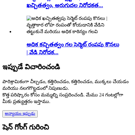
ఖచ్చితత్వం, అరుగుదల నిరోధకత...
అధిక కచ్చితత్వం గల సెర్మెట్ రంపపు కొనలు
| వేడి నిరోధక...
ఇప్పుడే విచారించండి
పారిశ్రామికంగా చీల్చడం, కత్తిరించడం, కత్తిరించడం, ముక్కలు చేయడం
మరియు నలగగొట్టడంలో నిపుణుడు.
కొత్త పరిష్కారం కోసం మమ్మల్ని సంప్రదించండి. మేము 24 గంటల్లోగా
మీకు ప్రత్యుత్తరం ఇస్తాము.
అన్యాయం ఇప్పుడు
షెన్ గోంగ్ గురించి