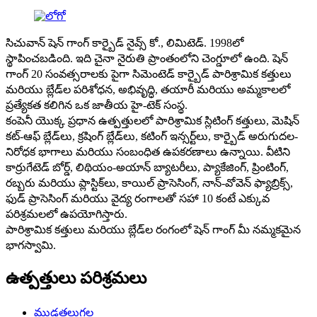
సిచువాన్ షెన్ గాంగ్ కార్బైడ్ నైవ్స్ కో., లిమిటెడ్. 1998లో
స్థాపించబడింది. ఇది చైనా నైరుతి ప్రాంతంలోని చెంగ్డూలో ఉంది. షెన్
గాంగ్ 20 సంవత్సరాలకు పైగా సిమెంటెడ్ కార్బైడ్ పారిశ్రామిక కత్తులు
మరియు బ్లేడ్‌ల పరిశోధన, అభివృద్ధి, తయారీ మరియు అమ్మకాలలో
ప్రత్యేకత కలిగిన ఒక జాతీయ హై-టెక్ సంస్థ.
కంపెనీ యొక్క ప్రధాన ఉత్పత్తులలో పారిశ్రామిక స్లిటింగ్ కత్తులు, మెషిన్
కట్-ఆఫ్ బ్లేడ్‌లు, క్రషింగ్ బ్లేడ్‌లు, కటింగ్ ఇన్సర్ట్‌లు, కార్బైడ్ అరుగుదల-
నిరోధక భాగాలు మరియు సంబంధిత ఉపకరణాలు ఉన్నాయి. వీటిని
కార్రుగేటెడ్ బోర్డ్, లిథియం-అయాన్ బ్యాటరీలు, ప్యాకేజింగ్, ప్రింటింగ్,
రబ్బరు మరియు ప్లాస్టిక్‌లు, కాయిల్ ప్రాసెసింగ్, నాన్-వోవెన్ ఫ్యాబ్రిక్స్,
ఫుడ్ ప్రాసెసింగ్ మరియు వైద్య రంగాలతో సహా 10 కంటే ఎక్కువ
పరిశ్రమలలో ఉపయోగిస్తారు.
పారిశ్రామిక కత్తులు మరియు బ్లేడ్‌ల రంగంలో షెన్ గాంగ్ మీ నమ్మకమైన
భాగస్వామి.
ఉత్పత్తులు పరిశ్రమలు
ముడతలుగల