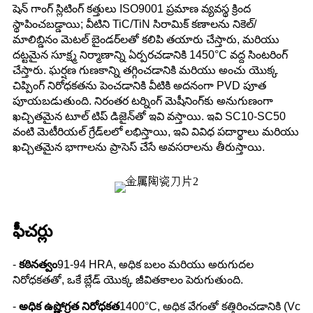
షెన్ గాంగ్ స్లిటింగ్ కత్తులు ISO9001 ప్రమాణ వ్యవస్థ క్రింద
స్థాపించబడ్డాయి; వీటిని TiC/TiN సిరామిక్ కణాలను నికెల్/
మాలిబ్డినం మెటల్ బైండర్‌లతో కలిపి తయారు చేస్తారు, మరియు
దట్టమైన సూక్ష్మ నిర్మాణాన్ని ఏర్పరచడానికి 1450°C వద్ద సింటరింగ్
చేస్తారు. ఘర్షణ గుణకాన్ని తగ్గించడానికి మరియు అంచు యొక్క
చిప్పింగ్ నిరోధకతను పెంచడానికి వీటికి అదనంగా PVD పూత
పూయబడుతుంది. నిరంతర టర్నింగ్ మెషీనింగ్‌కు అనుగుణంగా
ఖచ్చితమైన టూల్ టిప్ డిజైన్‌తో ఇవి వస్తాయి. ఇవి SC10-SC50
వంటి మెటీరియల్ గ్రేడ్‌లలో లభిస్తాయి, ఇవి వివిధ పదార్థాలు మరియు
ఖచ్చితమైన భాగాలను ప్రాసెస్ చేసే అవసరాలను తీరుస్తాయి.
ఫీచర్లు
-
కఠినత్వం
91-94 HRA, అధిక బలం మరియు అరుగుదల
నిరోధకతతో, ఒకే బ్లేడ్ యొక్క జీవితకాలం పెరుగుతుంది.
-
అధిక ఉష్ణోగ్రత నిరోధకత
1400°C, అధిక వేగంతో కత్తిరించడానికి (Vc