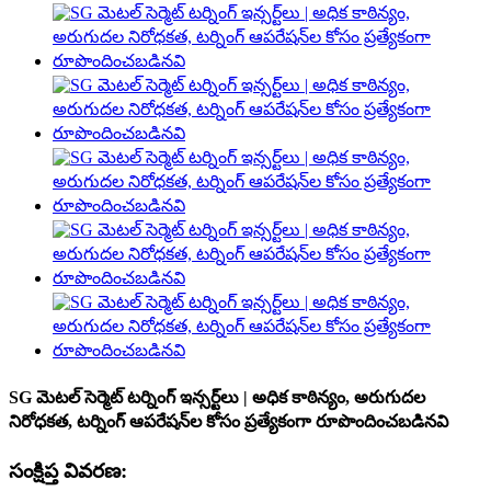
SG మెటల్ సెర్మెట్ టర్నింగ్ ఇన్సర్ట్‌లు | అధిక కాఠిన్యం, అరుగుదల
నిరోధకత, టర్నింగ్ ఆపరేషన్‌ల కోసం ప్రత్యేకంగా రూపొందించబడినవి
సంక్షిప్త వివరణ: