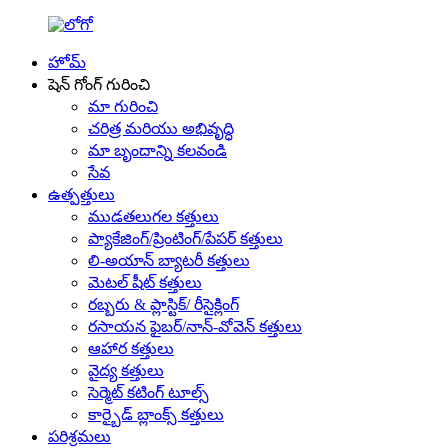
హోమ్
షెన్ గోంగ్ గురించి
మా గురించి
చరిత్ర మరియు అభివృద్ధి
మా బృందాన్ని కలవండి
సేవ
ఉత్పత్తులు
ముడతలుగల కత్తులు
ప్యాకేజింగ్/ప్రింటింగ్/పేపర్ కత్తులు
లి-అయాన్ బ్యాటరీ కత్తులు
మెటల్ షీట్ కత్తులు
రబ్బరు & ప్లాస్టిక్/ రీసైక్లింగ్
రసాయన ఫైబర్/నాన్-వోవెన్ కత్తులు
ఆహార కత్తులు
వైద్య కత్తులు
సెర్మెట్ కటింగ్ టూల్స్
కార్బైడ్ బ్లాంక్స్ కత్తులు
పరిశ్రమలు