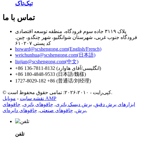
تیک‌تاک
تماس با ما
پلاک ۳۱۱۹ جاده سوم فرودگاه، منطقه توسعه اقتصادی
فرودگاه جنوب غربی، شهرستان شوانگلیو، شهر چنگدو، چین.
کد پستی ۶۱۰۲۰۷
howard@scshengong.com(English/French)
weichunhua@scshengong.com(日本語)
liujian@scshengong.com(中文)
‎+86 136-7811-8132 (انگلیسی/آقای هاوارد)
+86 180-4848-9533 (日本語/魏樣)
1727-8029-182 +86 (普通话/刘经理)
© کپی‌رایت - ۲۰۱۰-۲۰۲۶: تمامی حقوق محفوظ است.
موبایل AMP
نقشه سایت
-
ابزارهای برش دقیق
,
برش دیسک باتری
,
چاقوهای باتری
,
چاقوهای
,
برش
,
چاقوهای صنعتی
,
چاقوهای دایره‌ای
تلفن