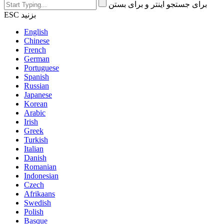
برای جستجو اینتر و برای بستن
ESC بزنید
English
Chinese
French
German
Portuguese
Spanish
Russian
Japanese
Korean
Arabic
Irish
Greek
Turkish
Italian
Danish
Romanian
Indonesian
Czech
Afrikaans
Swedish
Polish
Basque