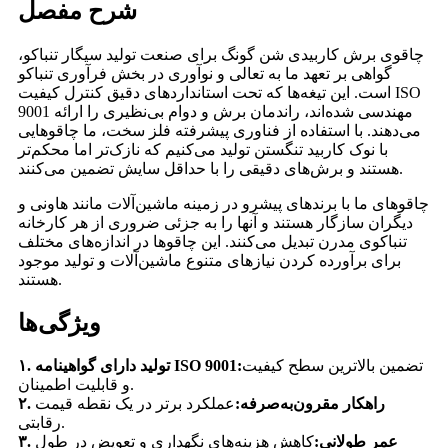
شرح مفصل
چاقوی برش کاربیدی شن گونگ برای صنعت تولید سیگار تنباکو،
گواهی بر تعهد ما به تعالی و نوآوری در بخش فرآوری تنباکو
است. این تیغه‌ها که تحت استانداردهای دقیق کنترل کیفیت ISO
9001 مهندسی شده‌اند، راندمان برش و دوام بی‌نظیری را ارائه
می‌دهند. با استفاده از فناوری پیشرفته فلز سخت، ما چاقوهایی
با نوک کاربید تنگستن تولید می‌کنیم که نازک‌تر اما محکم‌تر
هستند و برش‌های دقیقی را با حداقل سایش تضمین می‌کنند.
چاقوهای ما با برندهای پیشرو در زمینه ماشین‌آلات مانند هاونی و
دیگران سازگار هستند و آنها را به جزئی ضروری از هر کارخانه
تنباکوی مدرن تبدیل می‌کنند. این چاقوها در اندازه‌های مختلف
برای برآورده کردن نیازهای متنوع ماشین‌آلات و تولید موجود
هستند.
ویژگی‌ها
تضمین بالاترین سطح کیفیت
۱. تولید دارای گواهینامه ISO 9001:
و قابلیت اطمینان.
۲. راهکار مقرون‌به‌صرفه:
عملکرد برتر در یک نقطه قیمت
رقابتی.
۳. عمر طولانی:
کاهش هزینه‌های نگهداری و تعویض در طول