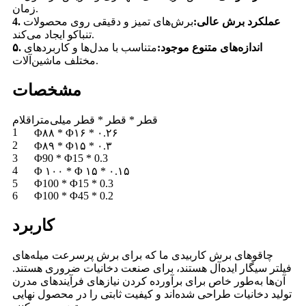
زمان.
4. عملکرد برش عالی:
برش‌های تمیز و دقیقی روی محصولات
تنباکو ایجاد می‌کند.
۵. اندازه‌های متنوع موجود:
متناسب با مدل‌ها و کاربردهای
مختلف ماشین‌آلات.
مشخصات
قطر * قطر * قطر میلی‌متر
اقلام
1
Φ۸۸ * Φ۱۶ * ۰.۲۶
2
Φ۸۹ * Φ۱۵ * ۰.۳
3
Φ90 * Φ15 * 0.3
4
Φ ۱۰۰ * Φ ۱۵ * ۰.۱۵
5
Φ100 * Φ15 * 0.3
6
Φ100 * Φ45 * 0.2
کاربرد
چاقوهای برش کاربیدی ما که برای برش پرسرعت میله‌های
فیلتر سیگار ایده‌آل هستند، برای صنعت دخانیات ضروری هستند.
آن‌ها به‌طور خاص برای برآورده کردن نیازهای فرآیندهای مدرن
تولید دخانیات طراحی شده‌اند و کیفیت ثابتی را در محصول نهایی