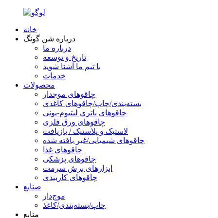
خانه
درباره شن گونگ
درباره ما
تاریخ و توسعه
با تیم ما آشنا شوید
خدمات
محصولات
چاقوهای موجدار
بسته‌بندی/چاپ/چاقوهای کاغذی
چاقوهای باتری لیتیوم-یونی
چاقوهای ورق فلزی
لاستیک و پلاستیک / بازیافت
چاقوهای شیمیایی/غیر بافته شده
چاقوهای غذا
چاقوهای پزشکی
ابزارهای برش سرمت
چاقوهای کاربیدی
صنایع
موج‌دار
چاپ/بسته‌بندی/کاغذ
منابع