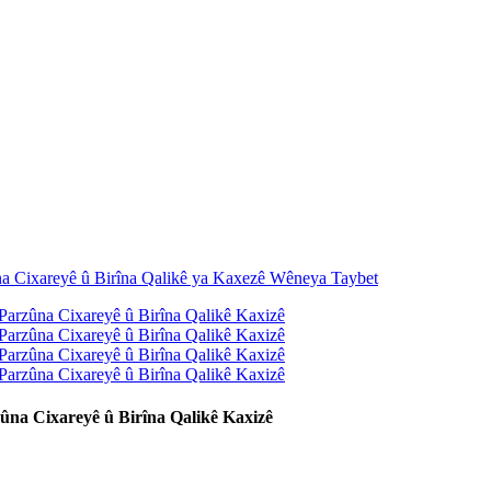
zûna Cixareyê û Birîna Qalikê Kaxizê