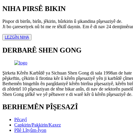
NIHA PIRSÊ BIKIN
Pispor di birrîn, birîn, jêkirin, hûrkirin û şikandina pîşesaziyê de.
Ji bo çareseriyek nû bi me re têkilî daynin. Em ê di nav 24 demjimêra
LEZGÎN NIHA
DERBARÊ SHEN GONG
Şirketa Kêrên Karbîdê ya Sichuan Shen Gong di sala 1998an de hate da
pêşkeftin, çêkirin û firotina kêr û kêrên pîşesaziyê yên ji karbîdê çîmen
Berhemên bingehîn ên pargîdaniyê kêrên birrîna pîşesaziyê, kêrên bir
di zêdetirî 10 pîşesaziyan de têne bikar anîn, di nav de sektorên panel
Shen Gong şirîkê we yê pêbawer e di warê kêr û kêrên pîşesaziyê de.
BERHEMÊN PÎŞESAZÎ
Pêçayî
Çapkirin/Pakkirin/Kaxez
Pîlê Lîtyûm-Îyon