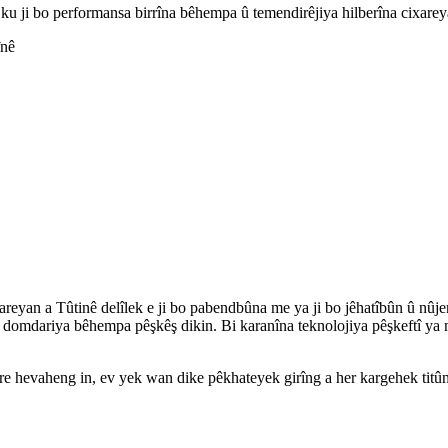
 ku ji bo performansa birrîna bêhempa û temendirêjiya hilberîna cixareyan
înê
eyan a Tûtinê delîlek e ji bo pabendbûna me ya ji bo jêhatîbûn û nûjen
û domdariya bêhempa pêşkêş dikin. Bi karanîna teknolojiya pêşkeftî ya m
 hevaheng in, ev yek wan dike pêkhateyek girîng a her kargehek titû