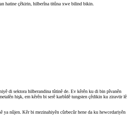
 hatine çêkirin, hilberîna titûna xwe bilind bikin.
iyê di sektora hilberandina tûtinê de. Ev kêrên ku di bin pîvanên
etalên hişk, em kêrên bi serê karbîdê tungsten çêdikin ku ziravtir lê
nê ya nûjen. Kêr bi mezinahiyên cûrbecûr hene da ku hewcedariyên