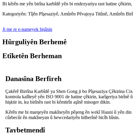
Bi kêrên me yên birîna karbîdê yên bi endezyariya rast hatine çêkirin,
Kategoriyên: Tîjên Pîşesaziyê, Amûrên Pêvajoya Titûnê, Amûrên Bir
Ji me re e-nameyek bişînin
Hûrguliyên Berhemê
Etîketên Berheman
Danasîna Berfireh
Çakêrê Birrîna Karbîdê ya Shen Gong ji bo Pîşesaziya Çêkirina Cixar
kontrola kalîteyê yên ISO 9001 de hatine çêkirin, karîgeriya birînê 
hişktir in, ku birînên rast bi kêmtirîn aşînê misoger dikin.
Kêrên me bi marqeyên makîneyên pêşeng ên wekî Hauni û yên din re
cûrbecûr ên makîneyan û hewcedariyên hilberînê bicîh bînin.
Taybetmendî