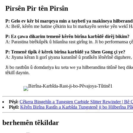
Pirsên Pir tên Pirsîn
P: Gelo ev kêr bi marqeya min a taybetî ya makîneya hilberand
A: Belê, kêrên me hatine çêkirin ku bi markayên sereke yên wekî Haun
P: Ez çawa dikarim temenê kêrên birîna karbîdê dirêj bikim?
A: Parastina birêkûpêk û hilanîna rast girîng in. Ji bo performansa ç
P: Temenê tîpîk ê kêrek birîna karbîdê ya Shen Gong çi ye?
A: Jiyana kêran li gorî şiyana karanînê û pratîkên lênêrînê diguhere, l
Ji bo rastbûn û domdariya ku xeta we ya hilberandina titûnê heq dike
têkilî daynin.
Pêşî:
Çêkera Bingehîn a Tungsten Carbide Slitter Rewinder | Bê
Piştî:
Kêrên Birîna Rastîn a Karbîda Tungstenê ji bo Hilberîna 
berhemên têkildar