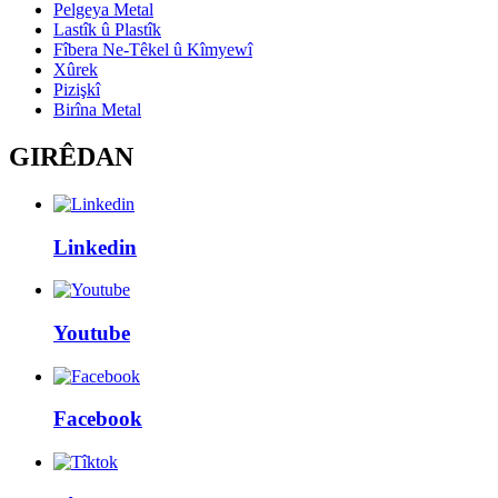
Pelgeya Metal
Lastîk û Plastîk
Fîbera Ne-Têkel û Kîmyewî
Xûrek
Pizişkî
Birîna Metal
GIRÊDAN
Linkedin
Youtube
Facebook