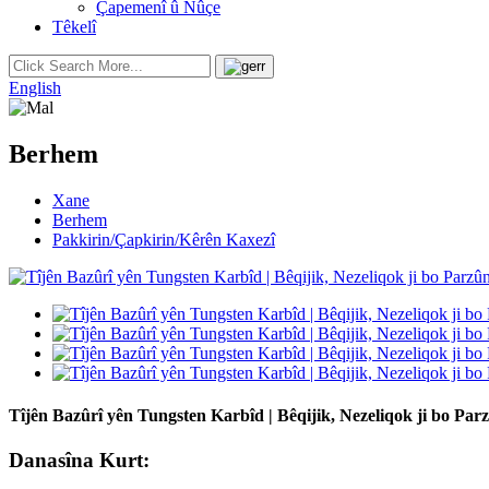
Çapemenî û Nûçe
Têkelî
English
Berhem
Xane
Berhem
Pakkirin/Çapkirin/Kêrên Kaxezî
Tîjên Bazûrî yên Tungsten Karbîd | Bêqijik, Nezeliqok ji bo Par
Danasîna Kurt: