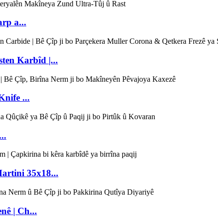
rp a...
ten Karbîd |...
nife ...
..
artini 35x18...
ê | Ch...