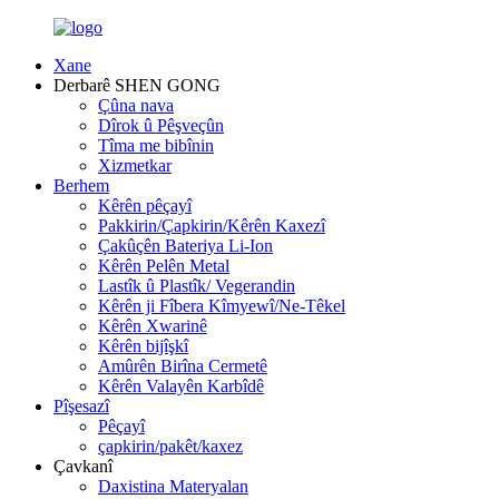
Xane
Derbarê SHEN GONG
Çûna nava
Dîrok û Pêşveçûn
Tîma me bibînin
Xizmetkar
Berhem
Kêrên pêçayî
Pakkirin/Çapkirin/Kêrên Kaxezî
Çakûçên Bateriya Li-Ion
Kêrên Pelên Metal
Lastîk û Plastîk/ Vegerandin
Kêrên ji Fîbera Kîmyewî/Ne-Têkel
Kêrên Xwarinê
Kêrên bijîşkî
Amûrên Birîna Cermetê
Kêrên Valayên Karbîdê
Pîşesazî
Pêçayî
çapkirin/pakêt/kaxez
Çavkanî
Daxistina Materyalan