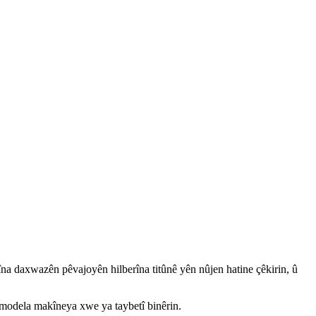
kanîna daxwazên pêvajoyên hilberîna titûnê yên nûjen hatine çêkirin, û
modela makîneya xwe ya taybetî binêrin.