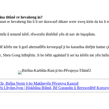
ina titûnê re hevaheng in?
i re hevaheng bin û li ser daxwazê ​​​​dikare were xweş kirin da ku li 
êtirîn û temenê kêrê, rêwerzên lênêrînê yên di nav de bişopînin.
ê kêrên me li gorî alternatîfên kevneşopî ji bo karanîna dirêjtir hatine çê
, Shen Gong hilbijêrin. Ji bo bêtir agahdarî li ser ka kêrên me yên birî
 Çîp, Birîna Nerm ji bo Makîneyên Pêvajoya Kaxezê
Pîlên Lîtyûm-îyon | Hişkbûna Bilind, Bê Gurandin û Berxwedêrê Korozy