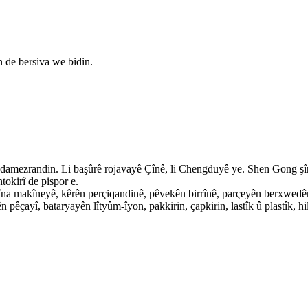
n de bersiva we bidin.
mezrandin. Li başûrê rojavayê Çînê, li Chengduyê ye. Shen Gong şîrket
tokirî de pispor e.
îna makîneyê, kêrên perçiqandinê, pêvekên birrînê, parçeyên berxwedêr
ên pêçayî, bataryayên lîtyûm-îyon, pakkirin, çapkirin, lastîk û plastîk, 