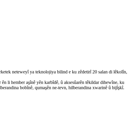
ek neteweyî ya teknolojiya bilind e ku zêdetirî 20 salan di lêkolîn,
 ên li hember aşînê yên karbîdê, û aksesûarên têkildar dihewîne, ku
hilberandina bobînê, qumaşên ne-tevn, hilberandina xwarinê û bijîşkî.