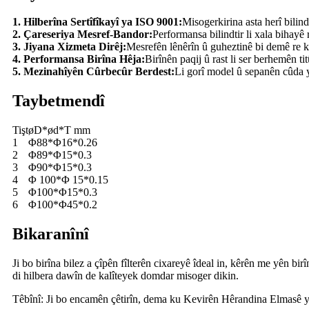
1. Hilberîna Sertîfîkayî ya ISO 9001:
Misogerkirina asta herî bilin
2. Çareseriya Mesref-Bandor:
Performansa bilindtir li xala bihayê 
3. Jiyana Xizmeta Dirêj:
Mesrefên lênêrîn û guheztinê bi demê re k
4. Performansa Birîna Hêja:
Birînên paqij û rast li ser berhemên tit
5. Mezinahîyên Cûrbecûr Berdest:
Li gorî model û sepanên cûda 
Taybetmendî
Tişt
øD*ød*T mm
1
Φ88*Φ16*0.26
2
Φ89*Φ15*0.3
3
Φ90*Φ15*0.3
4
Φ 100*Φ 15*0.15
5
Φ100*Φ15*0.3
6
Φ100*Φ45*0.2
Bikaranînî
Ji bo birîna bilez a çîpên fîlterên cixareyê îdeal in, kêrên me yên bi
di hilbera dawîn de kalîteyek domdar misoger dikin.
Têbînî: Ji bo encamên çêtirîn, dema ku Kevirên Hêrandina Elmasê y