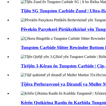
Tîjên SG Tungsten Carbide Zund | Ultra-Ha
Pêvekên Parçekerê Pirtûkçêkirinê yên Tungs
Tungsten Carbide Slitter Rewinder Bottom K
Tîrêjên 3-Kêran ên Tungsten Carbide | Çîp-.
Tîjêra Perforasyonê ya Dirandî ya Muller M
Kêrên Qutkirina Rastîn ên Karbîda Tungsten