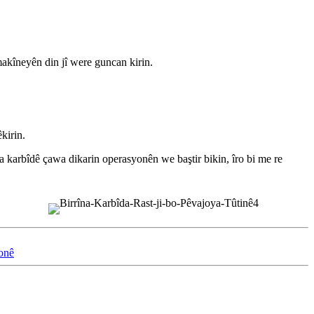
makîneyên din jî were guncan kirin.
kirin.
na karbîdê çawa dikarin operasyonên we baştir bikin, îro bi me re
onê