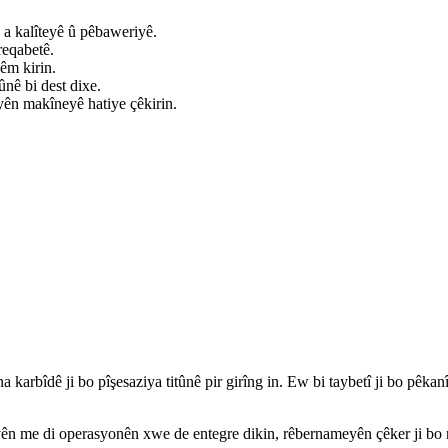
d a kalîteyê û pêbaweriyê.
reqabetê.
êm kirin.
ûnê bi dest dixe.
yên makîneyê hatiye çêkirin.
rîna karbîdê ji bo pîşesaziya titûnê pir girîng in. Ew bi taybetî ji bo pê
ên me di operasyonên xwe de entegre dikin, rêbernameyên çêker ji bo 