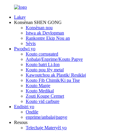
Lakay
Konsènan SHEN GONG
Konsènan nou
Istwa ak Devlopman
Rankontre Ekip Nou an
Sèvis
Pwodwi yo
Kouto corrugated
Anbalaj/Enprime/Kouto Papye
Kouto batri Li-Ion
Kouto pou fèy metal
Kawoutchou ak Plastik/ Resiklaj
Kouto Fib Chimik/Ki pa Tise
Kouto Manje
Kouto Medikal
Zouti Koupe Cermet
Kouto vid carbure
Endistri yo
Ondile
enprime/anbalaj/papye
Resous
Telechaje Materyèl yo