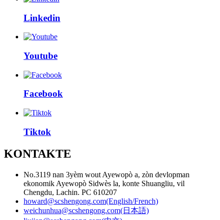
Linkedin
Youtube
Facebook
Tiktok
KONTAKTE
No.3119 nan 3yèm wout Ayewopò a, zòn devlopman
ekonomik Ayewopò Sidwès la, konte Shuangliu, vil
Chengdu, Lachin. PC 610207
howard@scshengong.com(English/French)
weichunhua@scshengong.com(日本語)