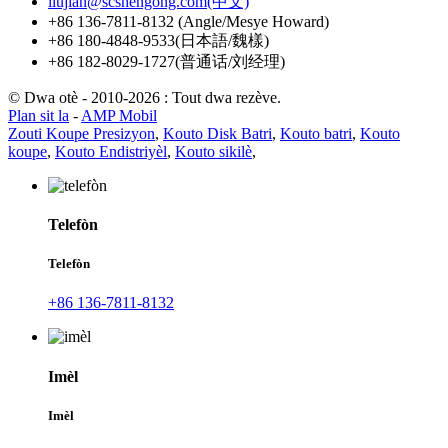
liujian@scshengong.com(中文)
+86 136-7811-8132 (Angle/Mesye Howard)
+86 180-4848-9533(日本語/魏樣)
+86 182-8029-1727(普通话/刘经理)
© Dwa otè - 2010-2026 : Tout dwa rezève.
Plan sit la
-
AMP Mobil
Zouti Koupe Presizyon
,
Kouto Disk Batri
,
Kouto batri
,
Kouto
koupe
,
Kouto Endistriyèl
,
Kouto sikilè
,
Telefòn
Telefòn
+86 136-7811-8132
Imèl
Imèl