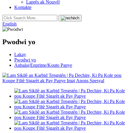
Laprès ak Nouvèl
Kontakte
English
Pwodwi yo
Lakay
Pwodwi yo
Anbalaj/Enprime/Kouto Papye