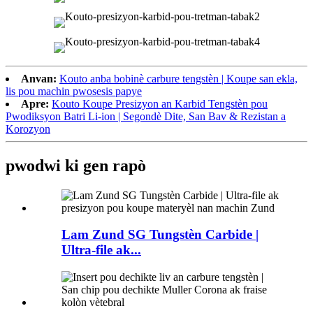
Anvan:
Kouto anba bobinè carbure tengstèn | Koupe san ekla,
lis pou machin pwosesis papye
Apre:
Kouto Koupe Presizyon an Karbid Tengstèn pou
Pwodiksyon Batri Li-ion | Segondè Dite, San Bav & Rezistan a
Korozyon
pwodwi ki gen rapò
Lam Zund SG Tungstèn Carbide |
Ultra-file ak...