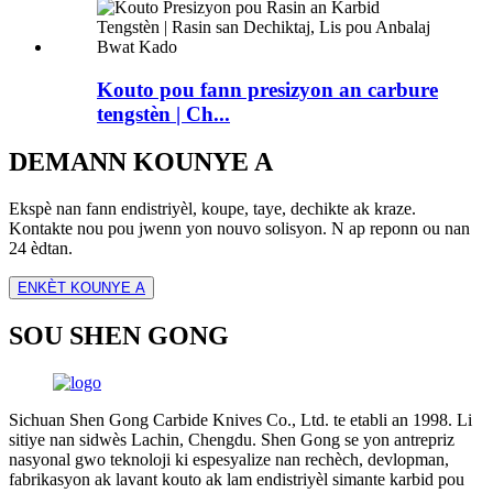
Kouto pou fann presizyon an carbure
tengstèn | Ch...
DEMANN KOUNYE A
Ekspè nan fann endistriyèl, koupe, taye, dechikte ak kraze.
Kontakte nou pou jwenn yon nouvo solisyon. N ap reponn ou nan
24 èdtan.
ENKÈT KOUNYE A
SOU SHEN GONG
Sichuan Shen Gong Carbide Knives Co., Ltd. te etabli an 1998. Li
sitiye nan sidwès Lachin, Chengdu. Shen Gong se yon antrepriz
nasyonal gwo teknoloji ki espesyalize nan rechèch, devlopman,
fabrikasyon ak lavant kouto ak lam endistriyèl simante karbid pou