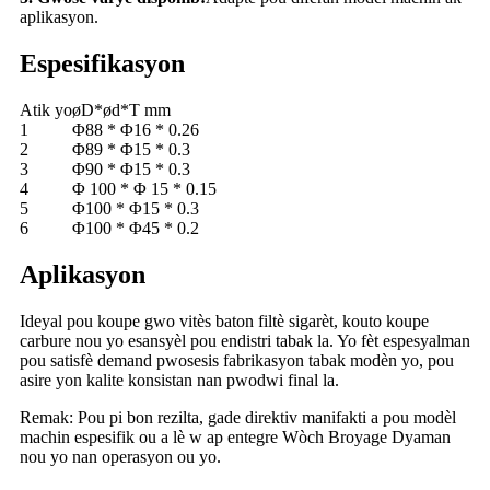
aplikasyon.
Espesifikasyon
Atik yo
øD*ød*T mm
1
Φ88 * Φ16 * 0.26
2
Φ89 * Φ15 * 0.3
3
Φ90 * Φ15 * 0.3
4
Φ 100 * Φ 15 * 0.15
5
Φ100 * Φ15 * 0.3
6
Φ100 * Φ45 * 0.2
Aplikasyon
Ideyal pou koupe gwo vitès baton filtè sigarèt, kouto koupe
carbure nou yo esansyèl pou endistri tabak la. Yo fèt espesyalman
pou satisfè demand pwosesis fabrikasyon tabak modèn yo, pou
asire yon kalite konsistan nan pwodwi final la.
Remak: Pou pi bon rezilta, gade direktiv manifakti a pou modèl
machin espesifik ou a lè w ap entegre Wòch Broyage Dyaman
nou yo nan operasyon ou yo.