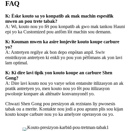
FAQ
K: Èske kouto sa yo konpatib ak mak machin espesifik
mwen an pou trete tabak?
A: Wi, kouto nou yo fèt pou konpatib ak gwo mak tankou Hauni
epi yo ka Customized pou anfòm lòt machin sou demann.
K: Kouman mwen ka asire lonjevite kouto koupe carbure
yo?
A: Antretyen regilye ak bon depo enpòtan anpil. Swiv
enstriksyon antretyen ki enkli yo pou yon pèfòmans ak yon lavi
lam optimal.
K: Ki dire lavi tipik yon kouto koupe an carbure Shen
Gong?
A: Dire lavi kouto nou yo varye selon entansite itilizasyon an ak
pratik antretyen yo, men kouto nou yo fèt pou itilizasyon
pwolonje konpare ak altènativ konvansyonèl yo.
Chwazi Shen Gong pou presizyon ak rezistans liy pwosesis
tabak ou a merite. Kontakte nou jodi a pou aprann plis sou kijan
kouto koupe carbure nou yo ka amelyore operasyon ou yo.