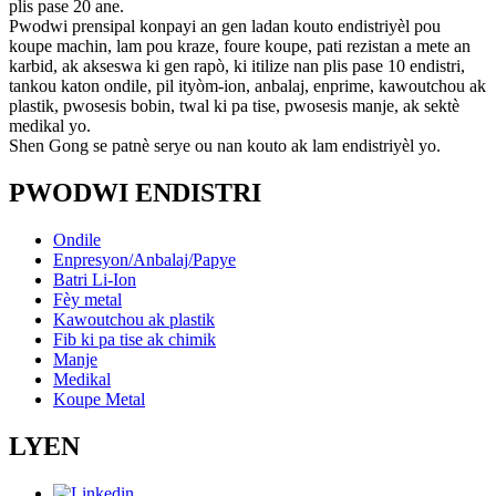
plis pase 20 ane.
Pwodwi prensipal konpayi an gen ladan kouto endistriyèl pou
koupe machin, lam pou kraze, foure koupe, pati rezistan a mete an
karbid, ak akseswa ki gen rapò, ki itilize nan plis pase 10 endistri,
tankou katon ondile, pil ityòm-ion, anbalaj, enprime, kawoutchou ak
plastik, pwosesis bobin, twal ki pa tise, pwosesis manje, ak sektè
medikal yo.
Shen Gong se patnè serye ou nan kouto ak lam endistriyèl yo.
PWODWI ENDISTRI
Ondile
Enpresyon/Anbalaj/Papye
Batri Li-Ion
Fèy metal
Kawoutchou ak plastik
Fib ki pa tise ak chimik
Manje
Medikal
Koupe Metal
LYEN