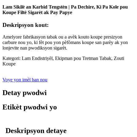
Lam Sikilè an Karbid Tengstèn | Pa Dechire, Ki Pa Kole pou
Koupe Filtè Sigarèt ak Pay Papye
Deskripsyon kout:
Amelyore fabrikasyon tabak ou a avèk kouto koupe presizyon
carbure nou yo, ki fèt pou yon pèfòmans koupe san parèy ak yon
lonjevite nan pwodiksyon sigarèt.
Kategori: Lam Endistriyèl, Ekipman pou Tretman Tabak, Zouti
Koupe
Voye yon imèl ban nou
Detay pwodwi
Etikèt pwodwi yo
Deskripsyon detaye