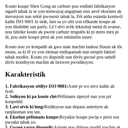
Kouto koupe Shen Gong an carbure pou endistri fabrikasyon
sigarèt tabak la se yon temwayaj angajman nou anvè ekselans ak
inovasyon nan sektè pwosesis tabak la. Fèt anba estanda kontwòl
kalite ISO 9001 ki strik, lam sa yo ofri yon efikasite koupe ak
yon dirabilite san parèy. Lè l sèvi avèk teknoloji metal di avanse,
nou fabrike kouto ak pwent carbure tengstèn ki pi mens men pi
di, pou asire koupe presi ak yon minimòm usure.
Kouto nou yo konpatib ak gwo mak machin tankou Hauni ak lòt
moun, sa ki fè yo yon eleman endispansab nan nenpòt faktori
tabak modèn. Kouto yo disponib nan divès gwosè pou satisfè
divès kondisyon machin ak bezwen pwodiksyon.
Karakteristik
1. Fabrikasyon sètifye ISO 9001:
Asire pi wo nivo kalite ak
fyab.
2. Solisyon ki pa koute chè:
Pèfòmans siperyè nan yon pri
konpetitif.
3. Lavi sèvis ki long:
Rediksyon nan depans antretyen ak
ranplasman sou tan.
4. Ekselan pèfòmans koupe:
Reyalize koupe pwòp e presi sou
pwodui tabak yo.
5. Gwosè varye disponib:
Adapte pou diferan modèl machin ak