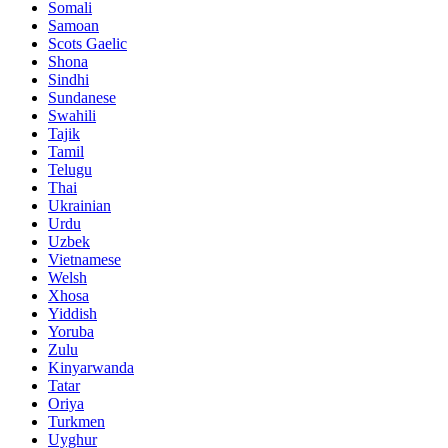
Somali
Samoan
Scots Gaelic
Shona
Sindhi
Sundanese
Swahili
Tajik
Tamil
Telugu
Thai
Ukrainian
Urdu
Uzbek
Vietnamese
Welsh
Xhosa
Yiddish
Yoruba
Zulu
Kinyarwanda
Tatar
Oriya
Turkmen
Uyghur