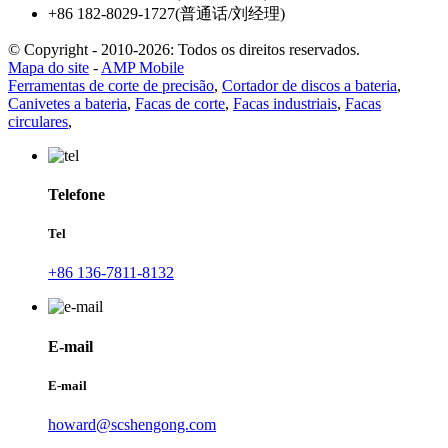
+86 182-8029-1727(普通话/刘经理)
© Copyright - 2010-2026: Todos os direitos reservados.
Mapa do site
-
AMP Mobile
Ferramentas de corte de precisão
,
Cortador de discos a bateria
,
Canivetes a bateria
,
Facas de corte
,
Facas industriais
,
Facas
circulares
,
Telefone
Tel
+86 136-7811-8132
E-mail
E-mail
howard@scshengong.com