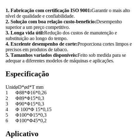
1. Fabricação com certificação ISO 9001:
Garantir o mais alto
nível de qualidade e confiabilidade.
2. Solução com boa relação custo-benefício:
Desempenho
superior a um preço competitivo.
3. Longa vida útil:
Redução dos custos de manutenção e
substituição ao longo do tempo.
4. Excelente desempenho de corte:
Proporciona cortes limpos e
precisos em produtos de tabaco.
5. Tamanhos variados disponíveis:
Feito sob medida para se
adequar a diferentes modelos de máquinas e aplicações.
Especificação
Unid
øD*ød*T mm
1
Φ88*Φ16*0,26
2
Φ89*Φ15*0,3
3
Φ90*Φ15*0,3
4
Φ 100*Φ 15*0,15
5
Φ100*Φ15*0,3
6
Φ100*Φ45*0,2
Aplicativo