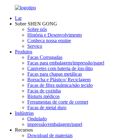
Lar
Sobre SHEN GONG
Sobre nós
História e Desenvolvimento
Conheça nossa equipe
Serviço
Produtos
Facas Corrugadas
Facas para embalagem/impressão/papel
Canivetes com bateria de íon-lítio
Facas para chapas metálicas
Borracha e Plástico/ Reciclagem
Facas de fibra química/não tecido
Facas de cozinha
Bisturis médicos
Ferramentas de corte de cermet
Facas de metal duro
Indústrias
Ondulado
impressão/embalagem/papel
Recursos
Download de materiais