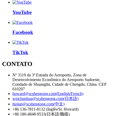
YouTube
Facebook
TikTok
CONTATO
Nº 3119 da 3ª Estrada do Aeroporto, Zona de
Desenvolvimento Econômico do Aeroporto Sudoeste,
Condado de Shuangliu, Cidade de Chengdu, China. CEP
610207
howard@scshengong.com(English/French)
weichunhua@scshengong.com(日本語)
liujian@scshengong.com(中文)
+86 136-7811-8132 (Inglês/Sr. Howard)
+86 180-4848-9533(日本語/魏樣)